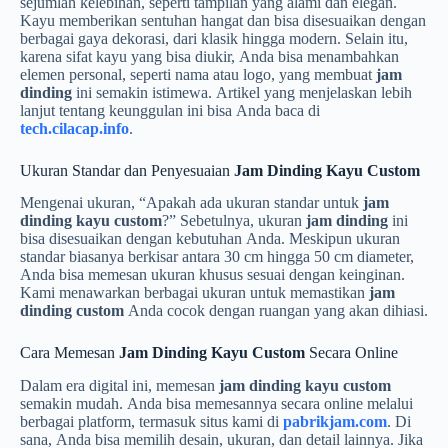
sejumlah kelebihan, seperti tampilan yang alami dan elegan.
Kayu memberikan sentuhan hangat dan bisa disesuaikan dengan
berbagai gaya dekorasi, dari klasik hingga modern. Selain itu,
karena sifat kayu yang bisa diukir, Anda bisa menambahkan
elemen personal, seperti nama atau logo, yang membuat
jam
dinding
ini semakin istimewa. Artikel yang menjelaskan lebih
lanjut tentang keunggulan ini bisa Anda baca di
tech.cilacap.info
.
Ukuran Standar dan Penyesuaian
Jam Dinding Kayu Custom
Mengenai ukuran, “Apakah ada ukuran standar untuk
jam
dinding kayu custom
?” Sebetulnya, ukuran
jam dinding
ini
bisa disesuaikan dengan kebutuhan Anda. Meskipun ukuran
standar biasanya berkisar antara 30 cm hingga 50 cm diameter,
Anda bisa memesan ukuran khusus sesuai dengan keinginan.
Kami menawarkan berbagai ukuran untuk memastikan
jam
dinding custom
Anda cocok dengan ruangan yang akan dihiasi.
Cara Memesan
Jam Dinding Kayu Custom
Secara Online
Dalam era digital ini, memesan
jam dinding kayu custom
semakin mudah. Anda bisa memesannya secara online melalui
berbagai platform, termasuk situs kami di
pabrikjam.com
. Di
sana, Anda bisa memilih desain, ukuran, dan detail lainnya. Jika