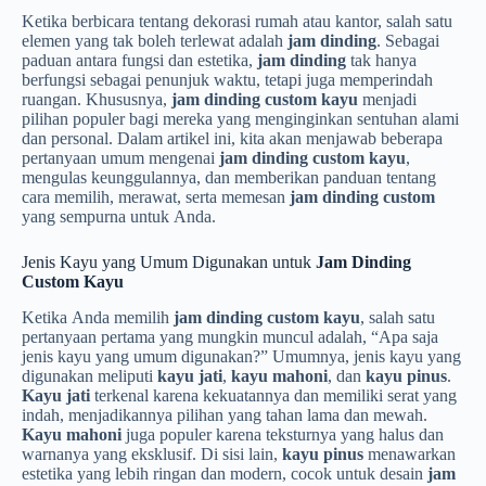
Ketika berbicara tentang dekorasi rumah atau kantor, salah satu
elemen yang tak boleh terlewat adalah
jam dinding
. Sebagai
paduan antara fungsi dan estetika,
jam dinding
tak hanya
berfungsi sebagai penunjuk waktu, tetapi juga memperindah
ruangan. Khususnya,
jam dinding custom kayu
menjadi
pilihan populer bagi mereka yang menginginkan sentuhan alami
dan personal. Dalam artikel ini, kita akan menjawab beberapa
pertanyaan umum mengenai
jam dinding custom kayu
,
mengulas keunggulannya, dan memberikan panduan tentang
cara memilih, merawat, serta memesan
jam dinding custom
yang sempurna untuk Anda.
Jenis Kayu yang Umum Digunakan untuk
Jam Dinding
Custom Kayu
Ketika Anda memilih
jam dinding custom kayu
, salah satu
pertanyaan pertama yang mungkin muncul adalah, “Apa saja
jenis kayu yang umum digunakan?” Umumnya, jenis kayu yang
digunakan meliputi
kayu jati
,
kayu mahoni
, dan
kayu pinus
.
Kayu jati
terkenal karena kekuatannya dan memiliki serat yang
indah, menjadikannya pilihan yang tahan lama dan mewah.
Kayu mahoni
juga populer karena teksturnya yang halus dan
warnanya yang eksklusif. Di sisi lain,
kayu pinus
menawarkan
estetika yang lebih ringan dan modern, cocok untuk desain
jam