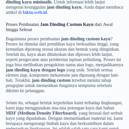
dinding kayu minimalis
. Untuk informasi lebih lanjut
mengenai keunggulan
jam dinding kayu
, Anda dapat membaca
artikel di
fakta.web.id
.
Proses Pembuatan
Jam Dinding Custom Kayu
dari Awal
hingga Selesai
Bagaimana proses pembuatan
jam dinding custom kayu
?
Proses ini dimulai dari pemilihan kayu berkualitas tinggi, yang
kemudian dipotong sesuai ukuran dan bentuk yang diinginkan.
Setelah itu, kayu akan dihaluskan dan diproses lebih lanjut,
seperti pengecatan atau pemberian lapisan pelindung. Proses ini
juga bisa melibatkan pengukiran nama atau logo, menjadikannya
jam dinding kayu dengan logo
yang unik. Setelah semua
elemen siap, komponen mekanisme jam dipasang dengan hati-
hati. Terakhir,
jam dinding custom
tersebut melalui tahap
pengujian untuk memastikan fungsinya sempurna sebelum
dikirim ke pelanggan.
Selain itu, sebagai bentuk kepedulian kami terhadap lingkungan,
kami juga menggunakan sisa-sisa potongan kayu dan bahan
MDF (Medium Density Fiberboard)
, yang berasal dari serbuk
kayu yang dipadatkan. Dengan memanfaatkan material ini, kami
berupaya mengurangi limbah kayu dan berkontribusi dalam
melestarikan lingkungan. Ini adalah salah satu cara kami untuk