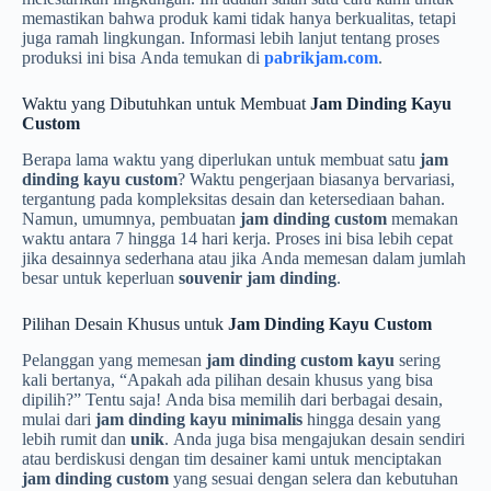
memastikan bahwa produk kami tidak hanya berkualitas, tetapi
juga ramah lingkungan. Informasi lebih lanjut tentang proses
produksi ini bisa Anda temukan di
pabrikjam.com
.
Waktu yang Dibutuhkan untuk Membuat
Jam Dinding Kayu
Custom
Berapa lama waktu yang diperlukan untuk membuat satu
jam
dinding kayu custom
? Waktu pengerjaan biasanya bervariasi,
tergantung pada kompleksitas desain dan ketersediaan bahan.
Namun, umumnya, pembuatan
jam dinding custom
memakan
waktu antara 7 hingga 14 hari kerja. Proses ini bisa lebih cepat
jika desainnya sederhana atau jika Anda memesan dalam jumlah
besar untuk keperluan
souvenir jam dinding
.
Pilihan Desain Khusus untuk
Jam Dinding Kayu Custom
Pelanggan yang memesan
jam dinding custom kayu
sering
kali bertanya, “Apakah ada pilihan desain khusus yang bisa
dipilih?” Tentu saja! Anda bisa memilih dari berbagai desain,
mulai dari
jam dinding kayu minimalis
hingga desain yang
lebih rumit dan
unik
. Anda juga bisa mengajukan desain sendiri
atau berdiskusi dengan tim desainer kami untuk menciptakan
jam dinding custom
yang sesuai dengan selera dan kebutuhan