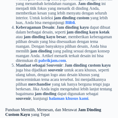
yang menambah keindahan ruangan.
Jam dinding
ini
menjadi titik fokus yang menarik di dinding Anda,
memberikan kesan yang lebih menyatu dengan seluruh
interior. Untuk koleksi
jam dinding custom
yang lebih
luas, Anda bisa mengunjungi
Blibli
.
Keberagaman Desain
:
Jam dinding kayu
dapat dibuat
dalam berbagai desain, seperti
jam dinding kayu kotak
atau
jam dinding kayu besar
, memberikan keberagaman
pilihan desain yang bisa disesuaikan dengan tema
ruangan. Dengan banyaknya pilihan desain, Anda bisa
memilih
jam dinding
yang paling sesuai dengan konsep
ruangan Anda. Artikel menarik terkait desain ini bisa
ditemukan di
pabrikjam.com
.
Manfaat sebagai Souvenir
:
Jam dinding custom kayu
juga bisa dijadikan
souvenir
untuk acara khusus, seperti
ulang tahun, dengan logo atau desain khusus yang
mencerminkan tema acara tersebut. Ini menjadikannya
pilihan
merchandise
yang tak hanya berguna tetapi juga
berkesan. Jika Anda ingin mengetahui lebih lanjut tentang
bagaimana
jam dinding
dapat digunakan sebagai
souvenir
, kunjungi
halaman khusus kami
.
Panduan Memilih, Memesan, dan Merawat
Jam Dinding
Custom Kayu
yang Tepat