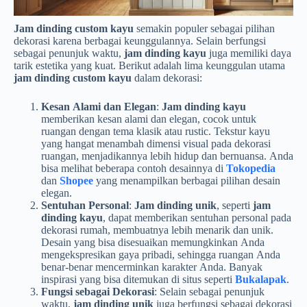
Jam dinding custom kayu
semakin populer sebagai pilihan
dekorasi karena berbagai keunggulannya. Selain berfungsi
sebagai penunjuk waktu,
jam dinding kayu
juga memiliki daya
tarik estetika yang kuat. Berikut adalah lima keunggulan utama
jam dinding custom kayu
dalam dekorasi:
Kesan Alami dan Elegan
:
Jam dinding kayu
memberikan kesan alami dan elegan, cocok untuk
ruangan dengan tema klasik atau rustic. Tekstur kayu
yang hangat menambah dimensi visual pada dekorasi
ruangan, menjadikannya lebih hidup dan bernuansa. Anda
bisa melihat beberapa contoh desainnya di
Tokopedia
dan
Shopee
yang menampilkan berbagai pilihan desain
elegan.
Sentuhan Personal
:
Jam dinding unik
, seperti
jam
dinding kayu
, dapat memberikan sentuhan personal pada
dekorasi rumah, membuatnya lebih menarik dan unik.
Desain yang bisa disesuaikan memungkinkan Anda
mengekspresikan gaya pribadi, sehingga ruangan Anda
benar-benar mencerminkan karakter Anda. Banyak
inspirasi yang bisa ditemukan di situs seperti
Bukalapak
.
Fungsi sebagai Dekorasi
: Selain sebagai penunjuk
waktu,
jam dinding unik
juga berfungsi sebagai dekorasi