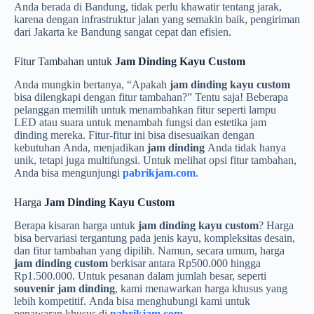
Anda berada di Bandung, tidak perlu khawatir tentang jarak,
karena dengan infrastruktur jalan yang semakin baik, pengiriman
dari Jakarta ke Bandung sangat cepat dan efisien.
Fitur Tambahan untuk
Jam Dinding Kayu Custom
Anda mungkin bertanya, “Apakah
jam dinding kayu custom
bisa dilengkapi dengan fitur tambahan?” Tentu saja! Beberapa
pelanggan memilih untuk menambahkan fitur seperti lampu
LED atau suara untuk menambah fungsi dan estetika jam
dinding mereka. Fitur-fitur ini bisa disesuaikan dengan
kebutuhan Anda, menjadikan
jam dinding
Anda tidak hanya
unik, tetapi juga multifungsi. Untuk melihat opsi fitur tambahan,
Anda bisa mengunjungi
pabrikjam.com
.
Harga
Jam Dinding Kayu Custom
Berapa kisaran harga untuk
jam dinding kayu custom
? Harga
bisa bervariasi tergantung pada jenis kayu, kompleksitas desain,
dan fitur tambahan yang dipilih. Namun, secara umum, harga
jam dinding custom
berkisar antara Rp500.000 hingga
Rp1.500.000. Untuk pesanan dalam jumlah besar, seperti
souvenir jam dinding
, kami menawarkan harga khusus yang
lebih kompetitif. Anda bisa menghubungi kami untuk
penawaran khusus di
pabrikjam.com
.