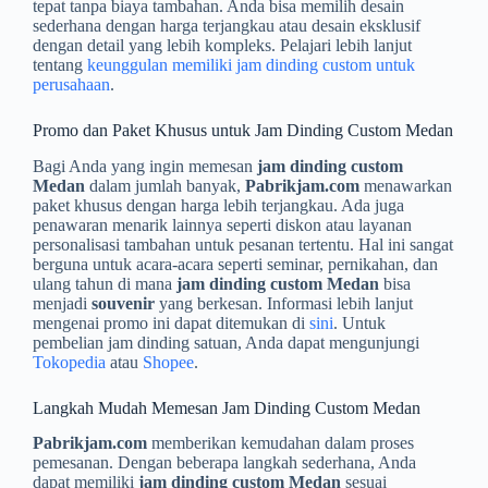
tepat tanpa biaya tambahan. Anda bisa memilih desain
sederhana dengan harga terjangkau atau desain eksklusif
dengan detail yang lebih kompleks. Pelajari lebih lanjut
tentang
keunggulan memiliki jam dinding custom untuk
perusahaan
.
Promo dan Paket Khusus untuk Jam Dinding Custom Medan
Bagi Anda yang ingin memesan
jam dinding custom
Medan
dalam jumlah banyak,
Pabrikjam.com
menawarkan
paket khusus dengan harga lebih terjangkau. Ada juga
penawaran menarik lainnya seperti diskon atau layanan
personalisasi tambahan untuk pesanan tertentu. Hal ini sangat
berguna untuk acara-acara seperti seminar, pernikahan, dan
ulang tahun di mana
jam dinding custom Medan
bisa
menjadi
souvenir
yang berkesan. Informasi lebih lanjut
mengenai promo ini dapat ditemukan di
sini
. Untuk
pembelian jam dinding satuan, Anda dapat mengunjungi
Tokopedia
atau
Shopee
.
Langkah Mudah Memesan Jam Dinding Custom Medan
Pabrikjam.com
memberikan kemudahan dalam proses
pemesanan. Dengan beberapa langkah sederhana, Anda
dapat memiliki
jam dinding custom Medan
sesuai