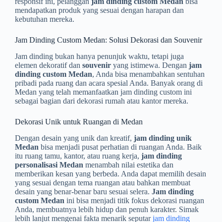
responsif ini, pelanggan
jam dinding custom Medan
bisa
mendapatkan produk yang sesuai dengan harapan dan
kebutuhan mereka.
Jam Dinding Custom Medan: Solusi Dekorasi dan Souvenir
Jam dinding bukan hanya penunjuk waktu, tetapi juga
elemen dekoratif dan
souvenir
yang istimewa. Dengan
jam
dinding custom Medan
, Anda bisa menambahkan sentuhan
pribadi pada ruang dan acara spesial Anda. Banyak orang di
Medan yang telah memanfaatkan jam dinding custom ini
sebagai bagian dari dekorasi rumah atau kantor mereka.
Dekorasi Unik untuk Ruangan di Medan
Dengan desain yang unik dan kreatif,
jam dinding unik
Medan
bisa menjadi pusat perhatian di ruangan Anda. Baik
itu ruang tamu, kantor, atau ruang kerja,
jam dinding
personalisasi Medan
menambah nilai estetika dan
memberikan kesan yang berbeda. Anda dapat memilih desain
yang sesuai dengan tema ruangan atau bahkan membuat
desain yang benar-benar baru sesuai selera.
Jam dinding
custom Medan
ini bisa menjadi titik fokus dekorasi ruangan
Anda, membuatnya lebih hidup dan penuh karakter. Simak
lebih lanjut mengenai fakta menarik seputar
jam dinding