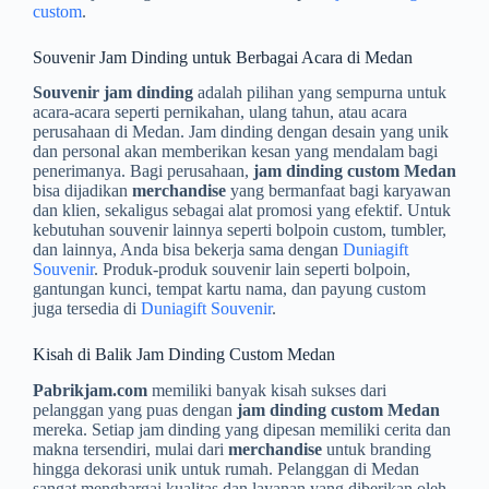
custom
.
Souvenir Jam Dinding untuk Berbagai Acara di Medan
Souvenir jam dinding
adalah pilihan yang sempurna untuk
acara-acara seperti pernikahan, ulang tahun, atau acara
perusahaan di Medan. Jam dinding dengan desain yang unik
dan personal akan memberikan kesan yang mendalam bagi
penerimanya. Bagi perusahaan,
jam dinding custom Medan
bisa dijadikan
merchandise
yang bermanfaat bagi karyawan
dan klien, sekaligus sebagai alat promosi yang efektif. Untuk
kebutuhan souvenir lainnya seperti bolpoin custom, tumbler,
dan lainnya, Anda bisa bekerja sama dengan
Duniagift
Souvenir
. Produk-produk souvenir lain seperti bolpoin,
gantungan kunci, tempat kartu nama, dan payung custom
juga tersedia di
Duniagift Souvenir
.
Kisah di Balik Jam Dinding Custom Medan
Pabrikjam.com
memiliki banyak kisah sukses dari
pelanggan yang puas dengan
jam dinding custom Medan
mereka. Setiap jam dinding yang dipesan memiliki cerita dan
makna tersendiri, mulai dari
merchandise
untuk branding
hingga dekorasi unik untuk rumah. Pelanggan di Medan
sangat menghargai kualitas dan layanan yang diberikan oleh