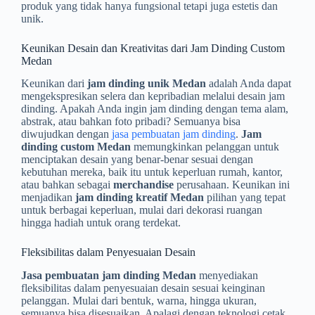
produk yang tidak hanya fungsional tetapi juga estetis dan
unik.
Keunikan Desain dan Kreativitas dari Jam Dinding Custom
Medan
Keunikan dari
jam dinding unik Medan
adalah Anda dapat
mengekspresikan selera dan kepribadian melalui desain jam
dinding. Apakah Anda ingin jam dinding dengan tema alam,
abstrak, atau bahkan foto pribadi? Semuanya bisa
diwujudkan dengan
jasa pembuatan jam dinding
.
Jam
dinding custom Medan
memungkinkan pelanggan untuk
menciptakan desain yang benar-benar sesuai dengan
kebutuhan mereka, baik itu untuk keperluan rumah, kantor,
atau bahkan sebagai
merchandise
perusahaan. Keunikan ini
menjadikan
jam dinding kreatif Medan
pilihan yang tepat
untuk berbagai keperluan, mulai dari dekorasi ruangan
hingga hadiah untuk orang terdekat.
Fleksibilitas dalam Penyesuaian Desain
Jasa pembuatan jam dinding Medan
menyediakan
fleksibilitas dalam penyesuaian desain sesuai keinginan
pelanggan. Mulai dari bentuk, warna, hingga ukuran,
semuanya bisa disesuaikan. Apalagi dengan teknologi cetak