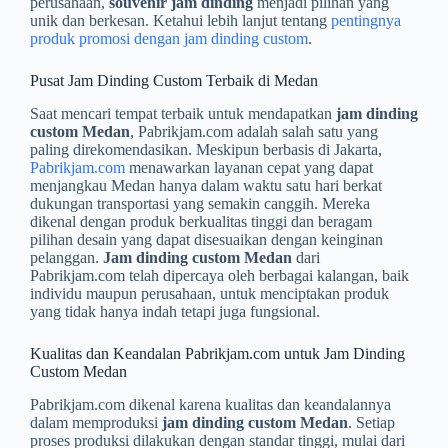
perusahaan,
souvenir jam dinding
menjadi pilihan yang
unik dan berkesan. Ketahui lebih lanjut tentang
pentingnya
produk promosi dengan jam dinding custom
.
Pusat Jam Dinding Custom Terbaik di Medan
Saat mencari tempat terbaik untuk mendapatkan
jam dinding
custom Medan
, Pabrikjam.com adalah salah satu yang
paling direkomendasikan. Meskipun berbasis di Jakarta,
Pabrikjam.com
menawarkan layanan cepat yang dapat
menjangkau Medan hanya dalam waktu satu hari berkat
dukungan transportasi yang semakin canggih. Mereka
dikenal dengan produk berkualitas tinggi dan beragam
pilihan desain yang dapat disesuaikan dengan keinginan
pelanggan.
Jam dinding custom Medan
dari
Pabrikjam.com telah dipercaya oleh berbagai kalangan, baik
individu maupun perusahaan, untuk menciptakan produk
yang tidak hanya indah tetapi juga fungsional.
Kualitas dan Keandalan Pabrikjam.com untuk Jam Dinding
Custom Medan
Pabrikjam.com dikenal karena kualitas dan keandalannya
dalam memproduksi
jam dinding custom Medan
. Setiap
proses produksi dilakukan dengan standar tinggi, mulai dari