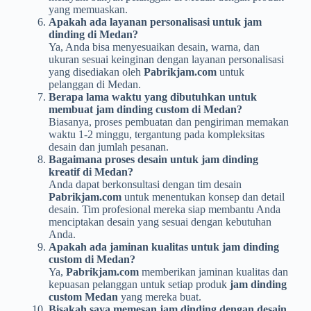
yang memuaskan.
Apakah ada layanan personalisasi untuk jam
dinding di Medan?
Ya, Anda bisa menyesuaikan desain, warna, dan
ukuran sesuai keinginan dengan layanan personalisasi
yang disediakan oleh
Pabrikjam.com
untuk
pelanggan di Medan.
Berapa lama waktu yang dibutuhkan untuk
membuat jam dinding custom di Medan?
Biasanya, proses pembuatan dan pengiriman memakan
waktu 1-2 minggu, tergantung pada kompleksitas
desain dan jumlah pesanan.
Bagaimana proses desain untuk jam dinding
kreatif di Medan?
Anda dapat berkonsultasi dengan tim desain
Pabrikjam.com
untuk menentukan konsep dan detail
desain. Tim profesional mereka siap membantu Anda
menciptakan desain yang sesuai dengan kebutuhan
Anda.
Apakah ada jaminan kualitas untuk jam dinding
custom di Medan?
Ya,
Pabrikjam.com
memberikan jaminan kualitas dan
kepuasan pelanggan untuk setiap produk
jam dinding
custom Medan
yang mereka buat.
Bisakah saya memesan jam dinding dengan desain