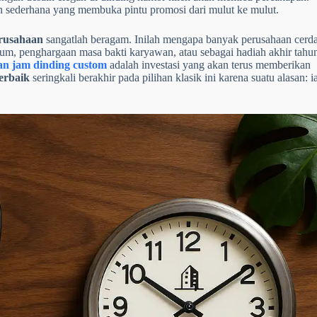
 sederhana yang membuka pintu promosi dari mulut ke mulut.
rusahaan
sangatlah beragam. Inilah mengapa banyak perusahaan cerd
um, penghargaan masa bakti karyawan, atau sebagai hadiah akhir tahu
gan jam dinding custom
adalah investasi yang akan terus memberikan
erbaik
seringkali berakhir pada pilihan klasik ini karena suatu alasan: i