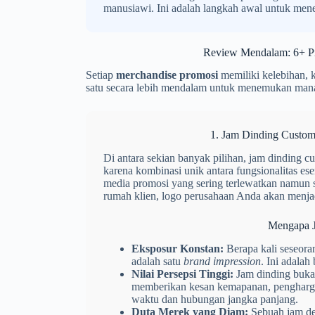
manusiawi. Ini adalah langkah awal untuk m
Review Mendalam: 6+ Pr
Setiap
merchandise promosi
memiliki kelebihan, k
satu secara lebih mendalam untuk menemukan mana
1. Jam Dinding Custom:
Di antara sekian banyak pilihan, jam dinding c
karena kombinasi unik antara fungsionalitas esens
media promosi yang sering terlewatkan namun sa
rumah klien, logo perusahaan Anda akan menjad
Mengapa J
Eksposur Konstan:
Berapa kali seseoran
adalah satu
brand impression
. Ini adalah
Nilai Persepsi Tinggi:
Jam dinding bukan
memberikan kesan kemapanan, pengharga
waktu dan hubungan jangka panjang.
Duta Merek yang Diam:
Sebuah jam den