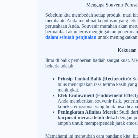
Mengapa Souvenir Perusah
Sebelum kita membedah setiap produk, mari kit
membantu Anda membuat keputusan yang lebih c
perusahaan Anda. Souvenir murahan akan merus
bermanfaat akan terus mengingatkan penerimany
dalam sebuah penjualan
untuk meningkatkan 
Kekuatan 
Ilmu di balik pemberian hadiah sangat kuat. M
bekerja adalah:
Prinsip Timbal Balik (Reciprocity):
Sec
tulus menciptakan rasa terima kasih yang
meningkat.
Efek Endowment (Endowment Effect)
Anda memberikan souvenir fisik, penerim
koneksi emosional yang tidak bisa dicapa
Peningkatan Afinitas Merek:
Studi dar
korporat merasa lebih dekat
dengan pe
ampuh untuk memperpendek jarak emosio
Memahami ini mengubah cara pandang kita: kita