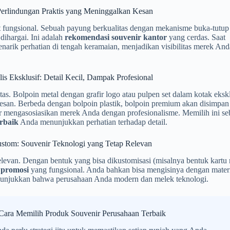
Perlindungan Praktis yang Meninggalkan Kesan
at fungsional. Sebuah payung berkualitas dengan mekanisme buka-tutup
dihargai. Ini adalah
rekomendasi souvenir kantor
yang cerdas. Saat
arik perhatian di tengah keramaian, menjadikan visibilitas merek And
lis Eksklusif: Detail Kecil, Dampak Profesional
s. Bolpoin metal dengan grafir logo atau pulpen set dalam kotak ekskl
esan. Berbeda dengan bolpoin plastik, bolpoin premium akan disimpan
r mengasosiasikan merek Anda dengan profesionalisme. Memilih ini se
rbaik
Anda menunjukkan perhatian terhadap detail.
stom: Souvenir Teknologi yang Tetap Relevan
 relevan. Dengan bentuk yang bisa dikustomisasi (misalnya bentuk kartu
 promosi
yang fungsional. Anda bahkan bisa mengisinya dengan mater
 menunjukkan bahwa perusahaan Anda modern dan melek teknologi.
 Cara Memilih Produk Souvenir Perusahaan Terbaik