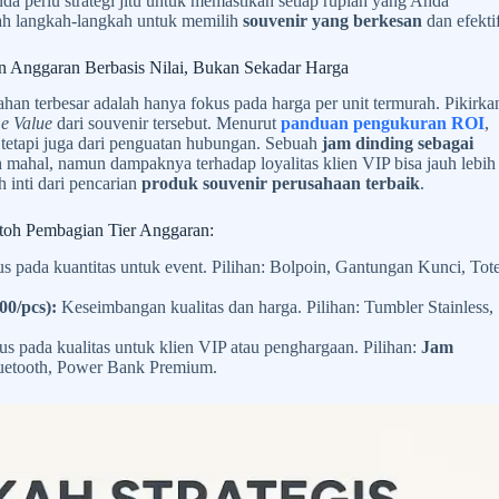
da perlu strategi jitu untuk memastikan setiap rupiah yang Anda
lah langkah-langkah untuk memilih
souvenir yang berkesan
dan efektif
 Anggaran Berbasis Nilai, Bukan Sekadar Harga
han terbesar adalah hanya fokus pada harga per unit termurah. Pikirka
me Value
dari souvenir tersebut. Menurut
panduan pengukuran ROI
,
, tetapi juga dari penguatan hubungan. Sebuah
jam dinding sebagai
mahal, namun dampaknya terhadap loyalitas klien VIP bisa jauh lebih
h inti dari pencarian
produk souvenir perusahaan terbaik
.
oh Pembagian Tier Anggaran:
s pada kuantitas untuk event. Pilihan: Bolpoin, Gantungan Kunci, Tot
00/pcs):
Keseimbangan kualitas dan harga. Pilihan: Tumbler Stainless,
s pada kualitas untuk klien VIP atau penghargaan. Pilihan:
Jam
luetooth, Power Bank Premium.