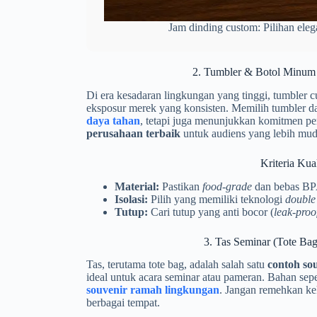
Jam dinding custom: Pilihan eleg
2. Tumbler & Botol Minum 
Di era kesadaran lingkungan yang tinggi, tumbler c
eksposur merek yang konsisten. Memilih tumbler dar
daya tahan
, tetapi juga menunjukkan komitmen per
perusahaan terbaik
untuk audiens yang lebih mud
Kriteria Kua
Material:
Pastikan
food-grade
dan bebas BP
Isolasi:
Pilih yang memiliki teknologi
double
Tutup:
Cari tutup yang anti bocor (
leak-proo
3. Tas Seminar (Tote Ba
Tas, terutama tote bag, adalah salah satu
contoh so
ideal untuk acara seminar atau pameran. Bahan sep
souvenir ramah lingkungan
. Jangan remehkan ke
berbagai tempat.