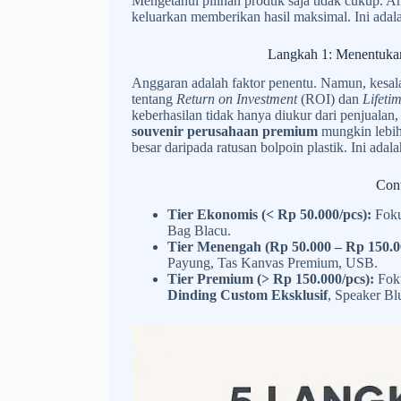
Mengetahui pilihan produk saja tidak cukup. An
keluarkan memberikan hasil maksimal. Ini ada
Langkah 1: Menentukan
Anggaran adalah faktor penentu. Namun, kesala
tentang
Return on Investment
(ROI) dan
Lifeti
keberhasilan tidak hanya diukur dari penjualan
souvenir perusahaan premium
mungkin lebih 
besar daripada ratusan bolpoin plastik. Ini adala
Cont
Tier Ekonomis (< Rp 50.000/pcs):
Foku
Bag Blacu.
Tier Menengah (Rp 50.000 – Rp 150.0
Payung, Tas Kanvas Premium, USB.
Tier Premium (> Rp 150.000/pcs):
Foku
Dinding Custom Eksklusif
, Speaker B