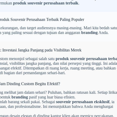
enemukan
produk souvenir perusahaan terbaik
.
oduk Souvenir Perusahaan Terbaik Paling Populer
ekurangan, dan target audiensnya masing-masing. Mari kita bedah satu
 yang paling sesuai dengan tujuan dan anggaran
branding
Anda.
 Investasi Jangka Panjang pada Visibilitas Merek
ustom menonjol sebagai salah satu
produk souvenir perusahaan terb
ial, visibilitas jangka panjang, dan nilai persepsi yang tinggi. Ini adal
ngat efektif. Ditempatkan di ruang kerja, ruang meeting, atau bahkan 
i bagian dari pemandangan sehari-hari.
am Dinding Custom Begitu Efektif?
g melihat jam dalam sehari? Puluhan, bahkan ratusan kali. Setiap lirik
 bentuk
branding
pasif yang luar biasa efisien.
lah barang sekali pakai. Sebagai
souvenir perusahaan eksklusif
, ia
an, dan profesionalisme. Ini menunjukkan bahwa Anda menghargai
gan desain elegan di dinding kantor klien akan memicu percakapan.