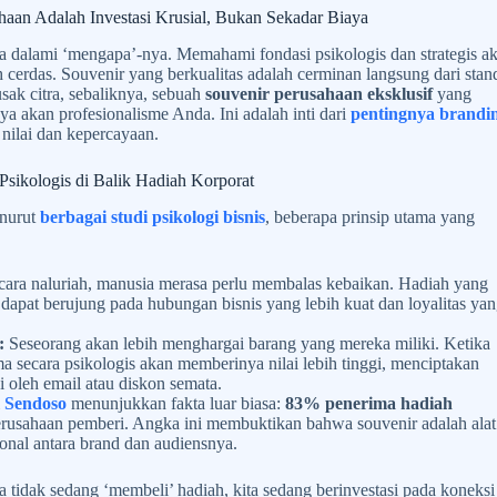
aan Adalah Investasi Krusial, Bukan Sekadar Biaya
a dalami ‘mengapa’-nya. Memahami fondasi psikologis dan strategis a
erdas. Souvenir yang berkualitas adalah cerminan langsung dari stan
ak citra, sebaliknya, sebuah
souvenir perusahaan eksklusif
yang
a akan profesionalisme Anda. Ini adalah inti dari
pentingnya brandi
nilai dan kepercayaan.
Psikologis di Balik Hadiah Korporat
enurut
berbagai studi psikologi bisnis
, beberapa prinsip utama yang
ara naluriah, manusia merasa perlu membalas kebaikan. Hadiah yang
 dapat berujung pada hubungan bisnis yang lebih kuat dan loyalitas ya
:
Seseorang akan lebih menghargai barang yang mereka miliki. Ketika
a secara psikologis akan memberinya nilai lebih tinggi, menciptakan
i oleh email atau diskon semata.
i
Sendoso
menunjukkan fakta luar biasa:
83% penerima hadiah
rusahaan pemberi. Angka ini membuktikan bahwa souvenir adalah alat
nal antara brand dan audiensnya.
 tidak sedang ‘membeli’ hadiah, kita sedang berinvestasi pada koneksi