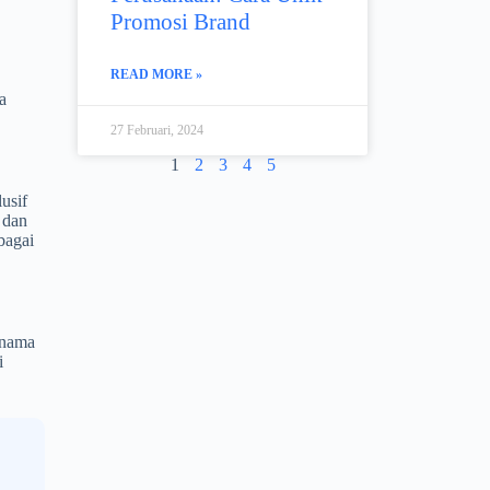
Promosi Brand
READ MORE »
a
27 Februari, 2024
1
2
3
4
5
usif
 dan
bagai
 nama
i