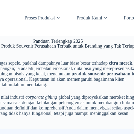
Proses Produksi
Produk Kami
Porto
Panduan Terlengkap 2025
Produk Souvenir Perusahaan Terbaik untuk Branding yang Tak Terlu
ugas sepele, padahal dampaknya luar biasa besar terhadap
citra merek
.
nangan; ia adalah jembatan emosional, duta bisu yang merepresentasik
rsaingan bisnis yang ketat, menemukan
produk souvenir perusahaan t
iaya operasional. Keputusan ini akan memengaruhi bagaimana klien,
 tahun-tahun mendatang.
nilai industri
corporate gifting
global yang diproyeksikan meroket hin
ini sama saja dengan kehilangan peluang emas untuk membangun hubun
 panduan definitif dan komprehensif Anda dalam menavigasi setiap aspe
ang tidak hanya fungsional, tetapi juga mampu meninggalkan kesan