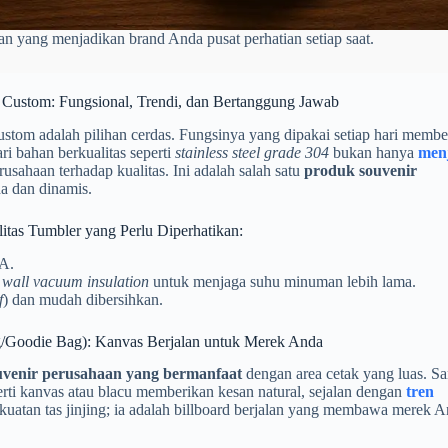
an yang menjadikan brand Anda pusat perhatian setiap saat.
Custom: Fungsional, Trendi, dan Bertanggung Jawab
ustom adalah pilihan cerdas. Fungsinya yang dipakai setiap hari membe
i bahan berkualitas seperti
stainless steel grade 304
bukan hanya
men
usahaan terhadap kualitas. Ini adalah salah satu
produk souvenir
a dan dinamis.
litas Tumbler yang Perlu Diperhatikan:
A.
 wall vacuum insulation
untuk menjaga suhu minuman lebih lama.
f
) dan mudah dibersihkan.
g/Goodie Bag): Kanvas Berjalan untuk Merek Anda
uvenir perusahaan yang bermanfaat
dengan area cetak yang luas. Sa
erti kanvas atau blacu memberikan kesan natural, sejalan dengan
tren
kuatan tas jinjing; ia adalah billboard berjalan yang membawa merek 