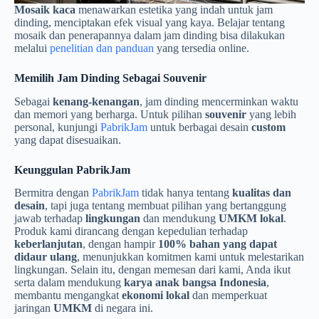
Mosaik kaca
menawarkan estetika yang indah untuk jam
dinding, menciptakan efek visual yang kaya. Belajar tentang
mosaik dan penerapannya dalam jam dinding bisa dilakukan
melalui
penelitian dan panduan
yang tersedia online.
Memilih Jam Dinding Sebagai Souvenir
Sebagai
kenang-kenangan
, jam dinding mencerminkan waktu
dan memori yang berharga. Untuk pilihan
souvenir
yang lebih
personal, kunjungi
PabrikJam
untuk berbagai desain
custom
yang dapat disesuaikan.
Keunggulan PabrikJam
Bermitra dengan
PabrikJam
tidak hanya tentang
kualitas dan
desain
, tapi juga tentang membuat pilihan yang bertanggung
jawab terhadap
lingkungan
dan mendukung
UMKM lokal
.
Produk kami dirancang dengan kepedulian terhadap
keberlanjutan
, dengan hampir
100% bahan yang dapat
didaur ulang
, menunjukkan komitmen kami untuk melestarikan
lingkungan. Selain itu, dengan memesan dari kami, Anda ikut
serta dalam mendukung
karya anak bangsa Indonesia
,
membantu mengangkat
ekonomi lokal
dan memperkuat
jaringan
UMKM
di negara ini.