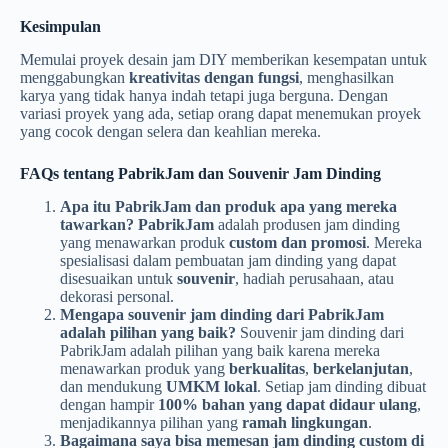
Kesimpulan
Memulai proyek desain jam DIY memberikan kesempatan untuk
menggabungkan
kreativitas dengan fungsi
, menghasilkan
karya yang tidak hanya indah tetapi juga berguna. Dengan
variasi proyek yang ada, setiap orang dapat menemukan proyek
yang cocok dengan selera dan keahlian mereka.
FAQs tentang PabrikJam dan Souvenir Jam Dinding
Apa itu PabrikJam dan produk apa yang mereka
tawarkan?
PabrikJam
adalah produsen jam dinding
yang menawarkan produk
custom dan promosi
. Mereka
spesialisasi dalam pembuatan jam dinding yang dapat
disesuaikan untuk
souvenir
, hadiah perusahaan, atau
dekorasi personal.
Mengapa souvenir jam dinding dari PabrikJam
adalah pilihan yang baik?
Souvenir jam dinding dari
PabrikJam adalah pilihan yang baik karena mereka
menawarkan produk yang
berkualitas
,
berkelanjutan
,
dan mendukung
UMKM lokal
. Setiap jam dinding dibuat
dengan hampir
100% bahan yang dapat didaur ulang
,
menjadikannya pilihan yang
ramah lingkungan
.
Bagaimana saya bisa memesan jam dinding custom di