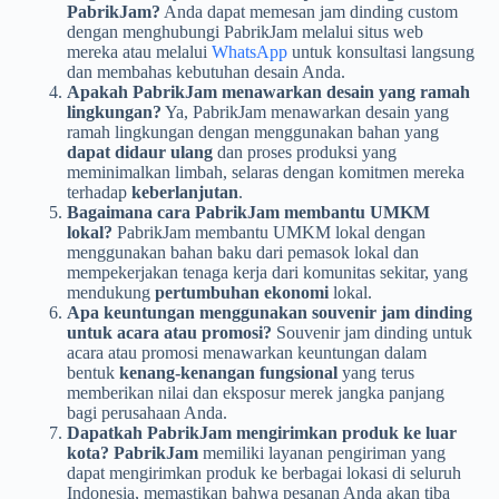
PabrikJam?
Anda dapat memesan jam dinding custom
dengan menghubungi PabrikJam melalui situs web
mereka atau melalui
WhatsApp
untuk konsultasi langsung
dan membahas kebutuhan desain Anda.
Apakah PabrikJam menawarkan desain yang ramah
lingkungan?
Ya, PabrikJam menawarkan desain yang
ramah lingkungan dengan menggunakan bahan yang
dapat didaur ulang
dan proses produksi yang
meminimalkan limbah, selaras dengan komitmen mereka
terhadap
keberlanjutan
.
Bagaimana cara PabrikJam membantu UMKM
lokal?
PabrikJam membantu UMKM lokal dengan
menggunakan bahan baku dari pemasok lokal dan
mempekerjakan tenaga kerja dari komunitas sekitar, yang
mendukung
pertumbuhan ekonomi
lokal.
Apa keuntungan menggunakan souvenir jam dinding
untuk acara atau promosi?
Souvenir jam dinding untuk
acara atau promosi menawarkan keuntungan dalam
bentuk
kenang-kenangan fungsional
yang terus
memberikan nilai dan eksposur merek jangka panjang
bagi perusahaan Anda.
Dapatkah PabrikJam mengirimkan produk ke luar
kota?
PabrikJam
memiliki layanan pengiriman yang
dapat mengirimkan produk ke berbagai lokasi di seluruh
Indonesia, memastikan bahwa pesanan Anda akan tiba