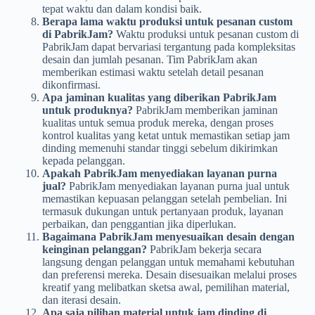
tepat waktu dan dalam kondisi baik.
Berapa lama waktu produksi untuk pesanan custom
di PabrikJam?
Waktu produksi untuk pesanan custom di
PabrikJam dapat bervariasi tergantung pada kompleksitas
desain dan jumlah pesanan. Tim PabrikJam akan
memberikan estimasi waktu setelah detail pesanan
dikonfirmasi.
Apa jaminan kualitas yang diberikan PabrikJam
untuk produknya?
PabrikJam memberikan jaminan
kualitas untuk semua produk mereka, dengan proses
kontrol kualitas yang ketat untuk memastikan setiap jam
dinding memenuhi standar tinggi sebelum dikirimkan
kepada pelanggan.
Apakah PabrikJam menyediakan layanan purna
jual?
PabrikJam menyediakan layanan purna jual untuk
memastikan kepuasan pelanggan setelah pembelian. Ini
termasuk dukungan untuk pertanyaan produk, layanan
perbaikan, dan penggantian jika diperlukan.
Bagaimana PabrikJam menyesuaikan desain dengan
keinginan pelanggan?
PabrikJam bekerja secara
langsung dengan pelanggan untuk memahami kebutuhan
dan preferensi mereka. Desain disesuaikan melalui proses
kreatif yang melibatkan sketsa awal, pemilihan material,
dan iterasi desain.
Apa saja pilihan material untuk jam dinding di