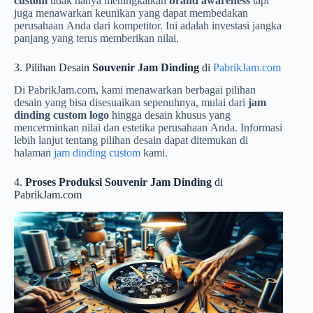
custom
tidak hanya meningkatkan
brand awareness
tapi
juga menawarkan keunikan yang dapat membedakan
perusahaan Anda dari kompetitor. Ini adalah investasi jangka
panjang yang terus memberikan nilai.
3. Pilihan Desain
Souvenir Jam Dinding
di
PabrikJam.com
Di PabrikJam.com, kami menawarkan berbagai pilihan
desain yang bisa disesuaikan sepenuhnya, mulai dari
jam
dinding custom logo
hingga desain khusus yang
mencerminkan nilai dan estetika perusahaan Anda. Informasi
lebih lanjut tentang pilihan desain dapat ditemukan di
halaman
jam dinding custom
kami.
4.
Proses Produksi Souvenir Jam Dinding
di
PabrikJam.com