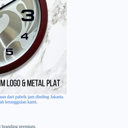
BRI Prioritas, menonjolkan logo
an dari pabrik jam dinding Jakarta.
Jam dinding sebagai media prom
alah keunggulan kami.
h korporat.
jelas untuk
t branding premium.