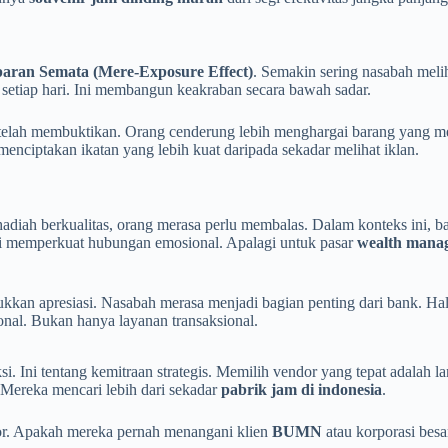
aran Semata (Mere-Exposure Effect)
. Semakin sering nasabah meli
setiap hari. Ini membangun keakraban secara bawah sadar.
u telah membuktikan. Orang cenderung lebih menghargai barang yang 
menciptakan ikatan yang lebih kuat daripada sekadar melihat iklan.
 hadiah berkualitas, orang merasa perlu membalas. Dalam konteks ini, 
Ini memperkuat hubungan emosional. Apalagi untuk pasar
wealth mana
kan apresiasi. Nasabah merasa menjadi bagian penting dari bank. Hal 
al. Bukan hanya layanan transaksional.
i. Ini tentang kemitraan strategis. Memilih vendor yang tepat adalah l
 Mereka mencari lebih dari sekadar
pabrik jam di indonesia
.
or. Apakah mereka pernah menangani klien
BUMN
atau korporasi bes