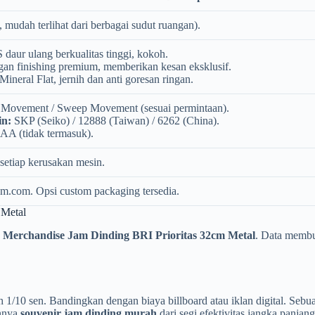
 mudah terlihat dari berbagai sudut ruangan).
 daur ulang berkualitas tinggi, kokoh.
gan finishing premium, memberikan kesan eksklusif.
ineral Flat, jernih dan anti goresan ringan.
Movement / Sweep Movement (sesuai permintaan).
in:
SKP (Seiko) / 12888 (Taiwan) / 6262 (China).
 AA (tidak termasuk).
setiap kerusakan mesin.
am.com. Opsi custom packaging tersedia.
 Metal
h
Merchandise Jam Dinding BRI Prioritas 32cm Metal
. Data membu
h 1/10 sen. Bandingkan dengan biaya billboard atau iklan digital. Seb
annya
souvenir jam dinding murah
dari segi efektivitas jangka panjang