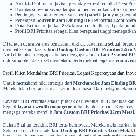
Analisis ROI menunjukkan produk promosi memiliki Cost Per Im
Kualitas souvenir secara langsung mencerminkan citra dan per
Pentingnya vendor terpercaya seperti
pabrik jam
yang menduk
Penerapan
Souvenir Jam Dinding BRI Prioritas 32cm Meta
Data riset menunjukkan 83% konsumen lebih loyal pada brand
Profil BRI Prioritas sebagai klien bereputasi tinggi menegask
Di tengah derasnya arus pemasaran digital, bagaimana sebuah bran
membahas studi kasus
Jam Dinding Custom BRI Prioritas 32cm M
Artikel ini akan mengupas tuntas mengapa sebuah
Jam Promosi BRI
didukung oleh data riset mendalam. Serta melihat bagaimana
souveni
Profil Klien Mendalam: BRI Prioritas, Legasi Kepercayaan dan Inova
Untuk memahami nilai strategis dari
Merchandise Jam Dinding BRI
Mereka telah bertransformasi secara luar biasa. Dari melayani ekonom
Layanan BRI Prioritas adalah puncak dari evolusi ini. Didedikasikan 
Seperti
layanan wealth management
dan bankir pribadi. Kepercaya
mengapa mereka memilih
Jam Custom BRI Prioritas 32cm Metal
.
Dalam 5 tahun terakhir, BRI terus berinovasi. Mereka meluncurkan lay
Setiap elemen, termasuk
Jam Dinding BRI Prioritas 32cm Metal
, 
kunci. Itulah mengapa sentuhan personal melalui
merchandise pre