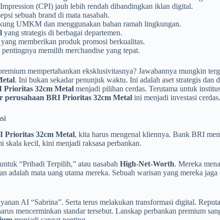
pression (CPI) jauh lebih rendah dibandingkan iklan digital.
sepsi sebuah brand di mata nasabah.
ung UMKM dan menggunakan bahan ramah lingkungan.
l
yang strategis di berbagai departemen.
 yang memberikan produk promosi berkualitas.
an pentingnya memilih merchandise yang tepat.
d premium mempertahankan eksklusivitasnya? Jawabannya mungkin terg
etal
. Ini bukan sekadar penunjuk waktu. Ini adalah aset strategis dan 
 Prioritas 32cm Metal
menjadi pilihan cerdas. Terutama untuk institu
r perusahaan BRI Prioritas 32cm Metal
ini menjadi investasi cerdas
si
 Prioritas 32cm Metal
, kita harus mengenal kliennya. Bank BRI memi
i skala kecil, kini menjadi raksasa perbankan.
untuk “Pribadi Terpilih,” atau nasabah
High-Net-Worth
. Mereka mena
an adalah mata uang utama mereka. Sebuah warisan yang mereka jaga d
anan AI “Sabrina”. Serta terus melakukan transformasi digital. Reputa
harus mencerminkan standar tersebut. Lanskap perbankan premium sanga
mium
menjadi sangat penting.