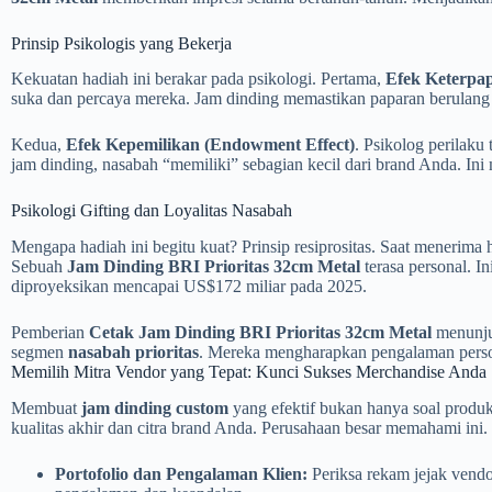
Prinsip Psikologis yang Bekerja
Kekuatan hadiah ini berakar pada psikologi. Pertama,
Efek Keterpap
suka dan percaya mereka. Jam dinding memastikan paparan berulang 
Kedua,
Efek Kepemilikan (Endowment Effect)
. Psikolog perilak
jam dinding, nasabah “memiliki” sebagian kecil dari brand Anda. Ini 
Psikologi Gifting dan Loyalitas Nasabah
Mengapa hadiah ini begitu kuat? Prinsip resiprositas. Saat menerima
Sebuah
Jam Dinding BRI Prioritas 32cm Metal
terasa personal. 
diproyeksikan mencapai US$172 miliar pada 2025.
Pemberian
Cetak Jam Dinding BRI Prioritas 32cm Metal
menunjuk
segmen
nasabah prioritas
. Mereka mengharapkan pengalaman person
Memilih Mitra Vendor yang Tepat: Kunci Sukses Merchandise Anda
Membuat
jam dinding custom
yang efektif bukan hanya soal produks
kualitas akhir dan citra brand Anda. Perusahaan besar memahami ini.
Portofolio dan Pengalaman Klien:
Periksa rekam jejak vend