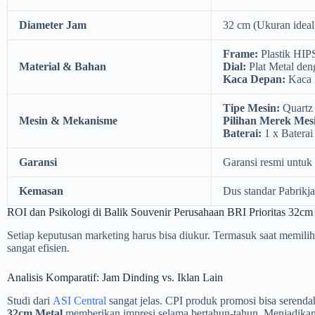
Diameter Jam
32 cm (Ukuran ideal,
Frame:
Plastik HIPS
Material & Bahan
Dial:
Plat Metal den
Kaca Depan:
Kaca M
Tipe Mesin:
Quartz 
Mesin & Mekanisme
Pilihan Merek Mes
Baterai:
1 x Baterai
Garansi
Garansi resmi untuk 
Kemasan
Dus standar Pabrikj
ROI dan Psikologi di Balik Souvenir Perusahaan BRI Prioritas 32cm
Setiap keputusan marketing harus bisa diukur. Termasuk saat memili
sangat efisien.
Analisis Komparatif: Jam Dinding vs. Iklan Lain
Studi dari
ASI Central
sangat jelas. CPI produk promosi bisa serenda
32cm Metal
memberikan impresi selama bertahun-tahun. Menjadik