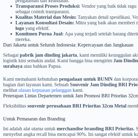
pengalaman dan keandalan.
Transparansi Proses Produksi:
Vendor yang baik tidak ragu 
sebagai contoh transparansi.
Kualitas Material dan Mesin:
Tanyakan detail spesifikasi. V
Layanan Konsultasi Desain:
Mitra yang baik akan memberi 
logo
yang efektif.
Komitmen Purna Jual:
Apa yang terjadi setelah barang dite
mereka.
Dari Jakarta untuk Seluruh Indonesia: Kepercayaan dan Jangkauan
Sebagai
pabrik jam dinding jakarta
, kami memiliki keunggulan aks
logistik kini semakin andal. Kami bangga bisa mengirim
Jam Dindin
surabaya
atau bahkan Papua.
Kami memahami kebutuhan
pengadaan untuk BUMN
dan korporas
bagian dari layanan kami. Sebuah
Souvenir Jam Dinding BRI Prio
melihat
ulasan kepuasan pelanggan
kami.
Penerapan Lintas Departemen untuk Jam Promosi BRI Prioritas 32c
Fleksibilitas
souvenir perusahaan BRI Prioritas 32cm Metal
membu
Untuk Pemasaran dan Branding
Ini adalah alat utama untuk
merchandise branding BRI Prioritas
. 
menyebut angka recall bisa mencapai 90%. Ini sangat efektif untuk k