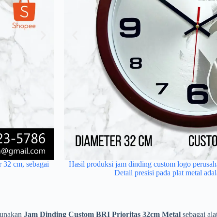
r 32 cm, sebagai
Sebuah cinderamata jam dinding yang mewah untuk 
Hasil produksi jam dinding custom logo perusaha
Detail presisi pada plat metal ad
pada plat logam sebagai hadia
ggunakan
Jam Dinding Custom BRI Prioritas 32cm Metal
sebagai ala