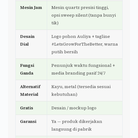
Mesin Jam
Mesin quartz presisi tinggi,
opsi sweep silent (tanpa bunyi
tik)
Desain
Logo pohon Auliya + tagline
Dial
#LetsGrowForTheBetter, warna
putih bersih
Fungsi
Penunjuk waktu fungsional +
Ganda
media branding pasif 24/7
Alternatif
Kayu, metal (tersedia sesuai
Material
kebutuhan)
Gratis
Desain / mockup logo
Garansi
Ya — produk dikerjakan
langsung di pabrik