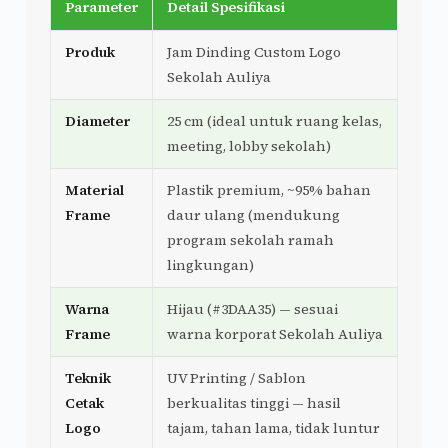
Parameter
Detail Spesifikasi
Produk
Jam Dinding Custom Logo
Sekolah Auliya
Diameter
25 cm (ideal untuk ruang kelas,
meeting, lobby sekolah)
Material
Plastik premium, ~95% bahan
Frame
daur ulang (mendukung
program sekolah ramah
lingkungan)
Warna
Hijau (#3DAA35) — sesuai
Frame
warna korporat Sekolah Auliya
Teknik
UV Printing / Sablon
Cetak
berkualitas tinggi — hasil
Logo
tajam, tahan lama, tidak luntur