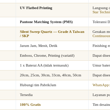
UV Flatbed Printing
Langsung d
Star Techni
Pantone Matching System (PMS)
Toleransi 
Silent Sweep Quartz — Grade A Taiwan
Gerakan mul
/ SKP
Continuou
Jarum Jam, Menit, Detik
Finishing 
Emboss, Chrome, Printing (variatif)
Dapat dise
1 x Baterai AA (tidak termasuk)
Umur bater
20cm, 25cm, 30cm, 33cm, 40cm, 50cm
Dapat dise
Hubungi tim PabrikJam
WhatsApp:
Tersedia
Layanan pu
100% Gratis
Tim desain