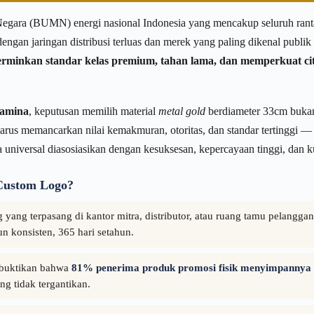
gara (BUMN) energi nasional Indonesia yang mencakup seluruh rantai n
dengan jaringan distribusi terluas dan merek yang paling dikenal publi
erminkan standar kelas premium, tahan lama, dan memperkuat ci
tamina
, keputusan memilih material
metal gold
berdiameter 33cm bukan s
us memancarkan nilai kemakmuran, otoritas, dan standar tertinggi — 
 universal diasosiasikan dengan kesuksesan, kepercayaan tinggi, dan k
Custom Logo?
 yang terpasang di kantor mitra, distributor, atau ruang tamu pelangg
n konsisten, 365 hari setahun.
buktikan bahwa
81% penerima produk promosi fisik menyimpannya le
ng tidak tergantikan.