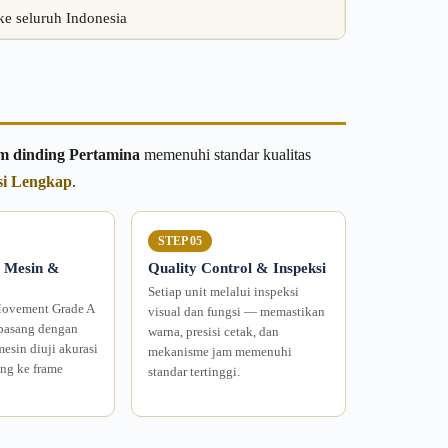
ke seluruh Indonesia
am dinding Pertamina
memenuhi standar kualitas
si Lengkap
.
STEP 05
 Mesin &
Quality Control & Inspeksi
Setiap unit melalui inspeksi
Movement Grade A
visual dan fungsi — memastikan
pasang dengan
warna, presisi cetak, dan
mesin diuji akurasi
mekanisme jam memenuhi
ng ke frame
standar tertinggi.