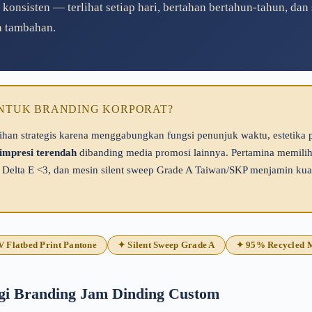
nsisten — terlihat setiap hari, bertahan bertahun-tahun, dan 
a tambahan.
 UNTUK BRANDING KORPORAT?
ihan strategis karena menggabungkan fungsi penunjuk waktu, estetika
 impresi terendah
dibanding media promosi lainnya. Pertamina memilih 
e Delta E <3, dan mesin silent sweep Grade A Taiwan/SKP menjamin kua
 Flatbed Print Pantone
✦ Silent Sweep Grade A
✦ 95% Recycled M
egi Branding Jam Dinding Custom