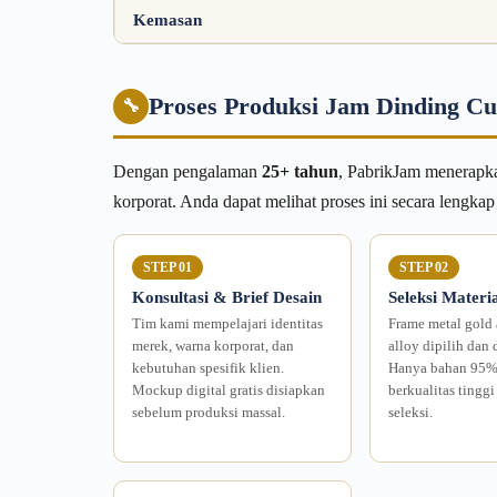
Kemasan
Proses Produksi Jam Dinding C
🔧
Dengan pengalaman
25+ tahun
, PabrikJam menerapka
korporat. Anda dapat melihat proses ini secara lengkap
STEP 01
STEP 02
Konsultasi & Brief Desain
Seleksi Mater
Tim kami mempelajari identitas
Frame metal gold
merek, warna korporat, dan
alloy dipilih dan 
kebutuhan spesifik klien.
Hanya bahan 95% 
Mockup digital gratis disiapkan
berkualitas tinggi
sebelum produksi massal.
seleksi.