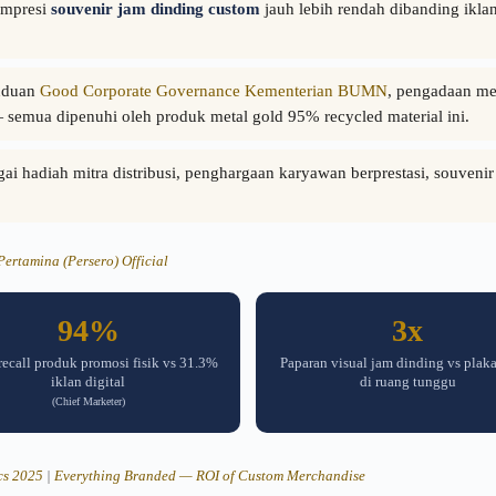
impresi
souvenir jam dinding custom
jauh lebih rendah dibanding iklan
nduan
Good Corporate Governance Kementerian BUMN
, pengadaan me
 — semua dipenuhi oleh produk metal gold 95% recycled material ini.
i hadiah mitra distribusi, penghargaan karyawan berprestasi, souven
Pertamina (Persero) Official
94%
3x
recall produk promosi fisik vs 31.3%
Paparan visual jam dinding vs plakat
iklan digital
di ruang tunggu
(Chief Marketer)
cs 2025
|
Everything Branded — ROI of Custom Merchandise