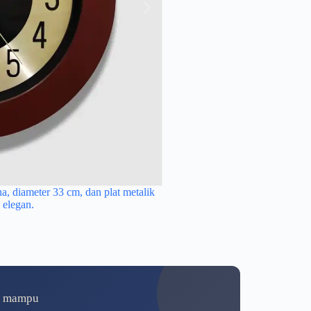
a, diameter 33 cm, dan plat metalik
33 cm plat metalik gold, efektif
Hasil produksi jam dinding cus
 elegan.
a panjang.
metalik 
um mampu