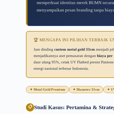
memperkuat identitas merek BUMN secara ko
menyampaikan pesan branding tanpa biay
🏆 MENGAPA INI PILIHAN TERBAIK
Jam dinding
custom metal gold 33cm
menjadi pil
menjadikannya aset pemasaran dengan
biaya per
daur ulang 95%, cetak UV Flatbed presisi Panton
energi nasional terbesar Indonesia.
✦ Metal Gold Premium
✦ Diameter 33cm
✦ UV
Studi Kasus: Pertamina & Strat
📋