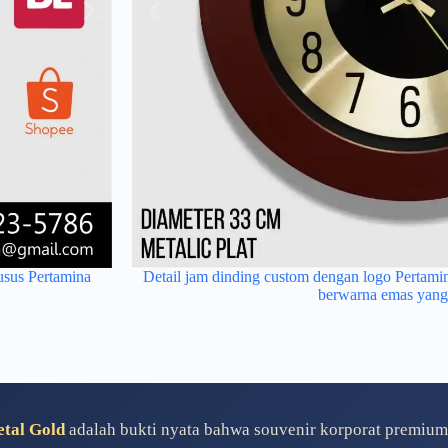
usus Pertamina
Detail jam dinding custom dengan logo Pertamin
Merchandise premium Pertamina berupa jam dinding 
berwarna emas yang
sebagai media promosi jangk
tal Gold
adalah bukti nyata bahwa souvenir korporat premi