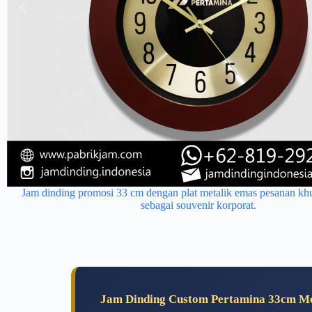
Jam dinding promosi 33 cm dengan plat metalik emas pesanan kh
sebagai souvenir korporat.
Jam Dinding Custom Pertamina 33cm Me