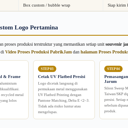
Box custom / bubble wrap
Siap kirim 
ustom Logo Pertamina
n proses produksi terstruktur yang memastikan setiap unit
souvenir j
 di
Video Proses Produksi PabrikJam
dan
halaman Proses Produk
STEP 03
STEP 04
ial & Frame
Cetak UV Flatbed Presisi
Pemasangan
Jarum
 aluminium
Logo dicetak langsung di
Silent Sweep 
dikualifikasi.
permukaan metal menggunakan
Taiwan/SKP di
recycled metal
UV Flatbed Printing dengan
presisi. Setiap 
 yang lolos
Pantone Matching, Delta E <2–3.
sebelum dipasa
Tidak ada risiko luntur atau
produk.
mengelupas.