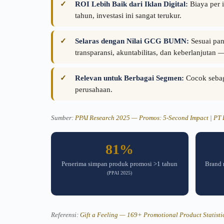
ROI Lebih Baik dari Iklan Digital:
Biaya per 
tahun, investasi ini sangat terukur.
Selaras dengan Nilai GCG BUMN:
Sesuai pa
transparansi, akuntabilitas, dan keberlanjutan
Relevan untuk Berbagai Segmen:
Cocok sebaga
perusahaan.
Sumber:
PPAI Research 2025 — Promos: 5-Second Impact
|
PT 
81%
Penerima simpan produk promosi >1 tahun
Brand 
(PPAI 2025)
Referensi:
Gift a Feeling — 169+ Promotional Product Statisti