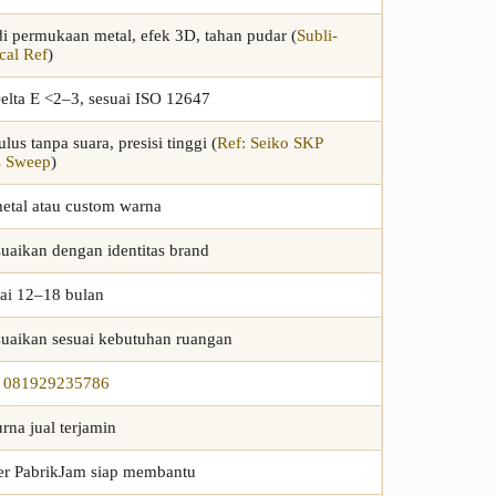
i permukaan metal, efek 3D, tahan pudar (
Subli-
cal Ref
)
Delta E <2–3, sesuai ISO 12647
us tanpa suara, presisi tinggi (
Ref: Seiko SKP
s Sweep
)
metal atau custom warna
suaikan dengan identitas brand
ai 12–18 bulan
suaikan sesuai kebutuhan ruangan
 081929235786
rna jual terjamin
er PabrikJam siap membantu