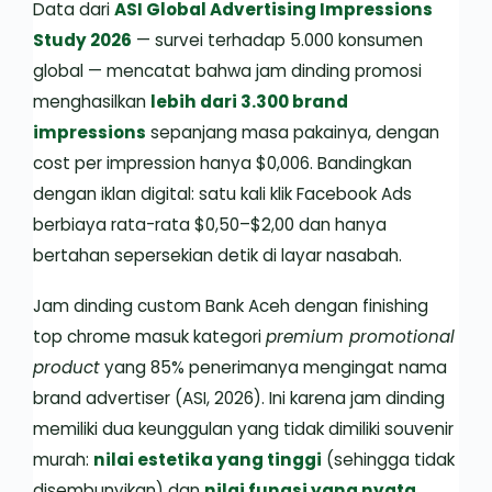
Data dari
ASI Global Advertising Impressions
Study 2026
— survei terhadap 5.000 konsumen
global — mencatat bahwa jam dinding promosi
menghasilkan
lebih dari 3.300 brand
impressions
sepanjang masa pakainya, dengan
cost per impression hanya $0,006. Bandingkan
dengan iklan digital: satu kali klik Facebook Ads
berbiaya rata-rata $0,50–$2,00 dan hanya
bertahan sepersekian detik di layar nasabah.
Jam dinding custom Bank Aceh dengan finishing
top chrome masuk kategori
premium promotional
product
yang 85% penerimanya mengingat nama
brand advertiser (ASI, 2026). Ini karena jam dinding
memiliki dua keunggulan yang tidak dimiliki souvenir
murah:
nilai estetika yang tinggi
(sehingga tidak
disembunyikan) dan
nilai fungsi yang nyata