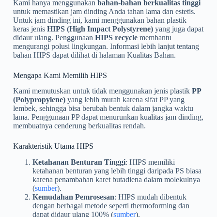
Kami hanya menggunakan
bahan-bahan berkualitas tinggi
untuk memastikan jam dinding Anda tahan lama dan estetis.
Untuk jam dinding ini, kami menggunakan bahan plastik
keras jenis
HIPS (High Impact Polystyrene)
yang juga dapat
didaur ulang. Penggunaan
HIPS recycle
membantu
mengurangi polusi lingkungan. Informasi lebih lanjut tentang
bahan HIPS dapat dilihat di halaman Kualitas Bahan.
Mengapa Kami Memilih HIPS
Kami memutuskan untuk tidak menggunakan jenis plastik
PP
(Polypropylene)
yang lebih murah karena sifat PP yang
lembek, sehingga bisa berubah bentuk dalam jangka waktu
lama. Penggunaan PP dapat menurunkan kualitas jam dinding,
membuatnya cenderung berkualitas rendah.
Karakteristik Utama HIPS
Ketahanan Benturan Tinggi
: HIPS memiliki
ketahanan benturan yang lebih tinggi daripada PS biasa
karena penambahan karet butadiena dalam molekulnya
(
sumber
).
Kemudahan Pemrosesan
: HIPS mudah dibentuk
dengan berbagai metode seperti thermoforming dan
dapat didaur ulang 100% (
sumber
).