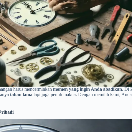
nangan harus mencerminkan
momen yang ingin Anda abadikan
. Di 
hanya
tahan lama
tapi juga penuh makna. Dengan memilih kami, Anda
ribadi