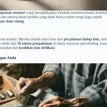
impanan memori
yang menghidupkan kembali momen-momen terinda
 dan menawarkan produk yang tidak hanya estetis tetapi juga ramah
an daur ulang
.
tak terukur. Mereka adalah saksi bisu dari
perjalanan hidup kita
, dari
 lebih dari
20 tahun pengalaman
di dunia souvenir jam dinding, kami
wujudan dari
keahlian dan dedikasi
.
ngan Anda