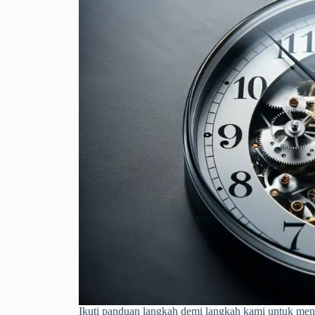
Ikuti panduan langkah demi langkah kami untuk men