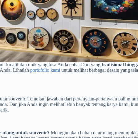
nir kreatif dan unik yang bisa Anda coba. Dari yang
tradisional hingg
 Anda. Lihatlah
portofolio kami
untuk melihat berbagai desain yang tel
eputar souvenir. Temukan jawaban dari pertanyaan-pertanyaan paling u
nda. Dan jika Anda ingin melihat lebih banyak tentang karya kami, ku
arik.
ulang untuk souvenir?
Menggunakan bahan daur ulang menunjukk