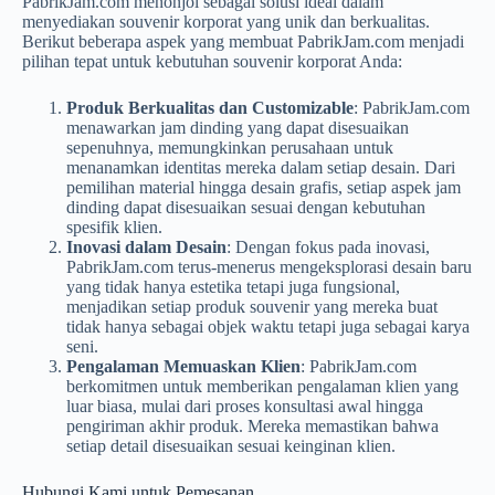
PabrikJam.com menonjol sebagai solusi ideal dalam
menyediakan souvenir korporat yang unik dan berkualitas.
Berikut beberapa aspek yang membuat PabrikJam.com menjadi
pilihan tepat untuk kebutuhan souvenir korporat Anda:
Produk Berkualitas dan Customizable
: PabrikJam.com
menawarkan jam dinding yang dapat disesuaikan
sepenuhnya, memungkinkan perusahaan untuk
menanamkan identitas mereka dalam setiap desain. Dari
pemilihan material hingga desain grafis, setiap aspek jam
dinding dapat disesuaikan sesuai dengan kebutuhan
spesifik klien.
Inovasi dalam Desain
: Dengan fokus pada inovasi,
PabrikJam.com terus-menerus mengeksplorasi desain baru
yang tidak hanya estetika tetapi juga fungsional,
menjadikan setiap produk souvenir yang mereka buat
tidak hanya sebagai objek waktu tetapi juga sebagai karya
seni.
Pengalaman Memuaskan Klien
: PabrikJam.com
berkomitmen untuk memberikan pengalaman klien yang
luar biasa, mulai dari proses konsultasi awal hingga
pengiriman akhir produk. Mereka memastikan bahwa
setiap detail disesuaikan sesuai keinginan klien.
Hubungi Kami untuk Pemesanan