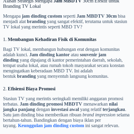
Alasan Strategis Mengapa
Jam MBDTV
30cm Efektif untuk
Branding TV Lokal
Mengapa
jam dinding custom
seperti
Jam MBDTV 30cm
bisa
menjadi alat
branding
yang sangat efektif, terutama untuk stasiun
TV lokal yang merintis seperti MBD TV?
1.
Membangun Kehadiran Fisik di Komunitas
Bagi TV lokal, membangun hubungan erat dengan komunitas
adalah kunci.
Jam dinding kantor
atau
souvenir jam
dinding
yang dipajang di kantor pemerintahan daerah, sekolah,
tempat usaha lokal, atau rumah tokoh masyarakat secara konstan
mengingatkan keberadaan MBD TV. Ini adalah
bentuk
branding
yang menyentuh langsung komunitas.
2.
Efisiensi Biaya Promosi
Stasiun TV yang merintis seringkali memiliki anggaran promosi
terbatas.
Jam dinding promosi MBDTV
menawarkan
nilai
jangka panjang
dengan
investasi awal
yang relatif
terjangkau
.
Satu jam dinding bisa memberikan ribuan
brand impression
selama
bertahun-tahun. Bandingkan dengan biaya iklan per
tayang.
Keunggulan jam dinding custom
ini sangat relevan.