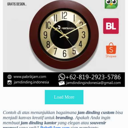
Load More
Contoh di atas menunjukkan bagaimana
jam dinding custom
bisa
menjadi kanvas kreatif untuk
branding
. Apakah Anda ingin
membuat
jam dinding kantor
yang elegan atau
souvenir
promosi
yang unik?
PabrikJam.com
siap membantu