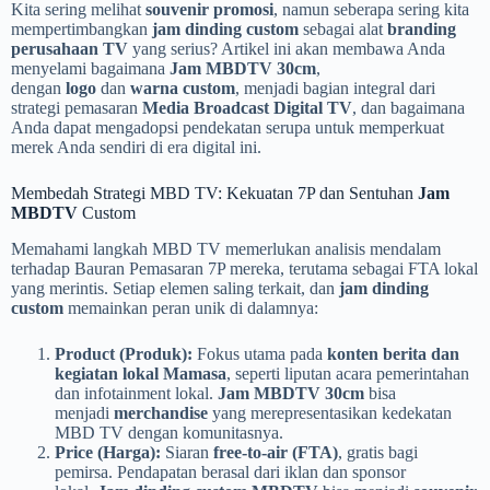
Kita sering melihat
souvenir promosi
, namun seberapa sering kita
mempertimbangkan
jam dinding custom
sebagai alat
branding
perusahaan TV
yang serius? Artikel ini akan membawa Anda
menyelami bagaimana
Jam MBDTV 30cm
,
dengan
logo
dan
warna custom
, menjadi bagian integral dari
strategi pemasaran
Media Broadcast Digital TV
, dan bagaimana
Anda dapat mengadopsi pendekatan serupa untuk memperkuat
merek Anda sendiri di era digital ini.
Membedah Strategi MBD TV: Kekuatan 7P dan Sentuhan
Jam
MBDTV
Custom
Memahami langkah MBD TV memerlukan analisis mendalam
terhadap Bauran Pemasaran 7P mereka, terutama sebagai FTA lokal
yang merintis. Setiap elemen saling terkait, dan
jam dinding
custom
memainkan peran unik di dalamnya:
Product (Produk):
Fokus utama pada
konten berita dan
kegiatan lokal Mamasa
, seperti liputan acara pemerintahan
dan infotainment lokal.
Jam MBDTV 30cm
bisa
menjadi
merchandise
yang merepresentasikan kedekatan
MBD TV dengan komunitasnya.
Price (Harga):
Siaran
free-to-air (FTA)
, gratis bagi
pemirsa. Pendapatan berasal dari iklan dan sponsor