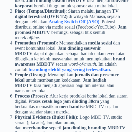
lokal.
Jam dinding custom MBDTV
bisa menjadi
souvenir
korporat
bernilai tinggi untuk sponsor atau mitra lokal.
Place (Tempat/Distribusi):
Siaran melalui jaringan
TV
digital terestrial (DVB-T2)
di wilayah Mamasa, sejalan
dengan kebijakan
Analog Switch Off (ASO)
. Potensi
distribusi online via media sosial (Facebook/YouTube).
Jam
promosi MBDTV
berfungsi sebagai titik sentuh
merek
offline
.
Promotion (Promosi):
Mengandalkan
media sosial
dan
event komunitas lokal.
Jam dinding souvenir
MBDTV
dapat digunakan sebagai hadiah dalam event atau
dibagikan ke tokoh masyarakat untuk meningkatkan
brand
awareness MBDTV
secara
word-of-mouth
. Ini adalah
contoh
branding efektif yang sering terlewatkan
.
People (Orang):
Menampilkan
jurnalis dan presenter
lokal
untuk membangun kedekatan.
Jam hadiah
MBDTV
bisa menjadi apresiasi bagi tim internal atau
narasumber lokal.
Process (Proses):
Alur kerja produksi berita lokal dan siaran
digital. Proses
cetak logo jam dinding 30cm
yang
berkualitas memastikan
merchandise
MBD TV sejalan
dengan standar siaran mereka.
Physical Evidence (Bukti Fisik):
Logo MBD TV, studio
siaran (jika ada), tampilan on-air,
dan
merchandise
seperti
jam dinding branding MBDTV
.