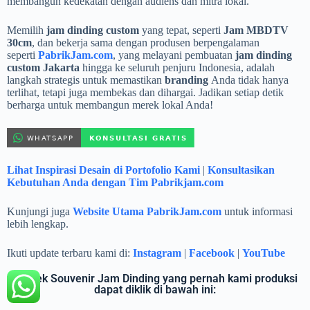
membangun kedekatan dengan audiens dan mitra lokal.
Memilih
jam dinding custom
yang tepat, seperti
Jam MBDTV
30cm
, dan bekerja sama dengan produsen berpengalaman
seperti
PabrikJam.com
, yang melayani pembuatan
jam dinding
custom Jakarta
hingga ke seluruh penjuru Indonesia, adalah
langkah strategis untuk memastikan
branding
Anda tidak hanya
terlihat, tetapi juga membekas dan dihargai. Jadikan setiap detik
berharga untuk membangun merek lokal Anda!
Lihat Inspirasi Desain di Portofolio Kami
|
Konsultasikan
Kebutuhan Anda dengan Tim Pabrikjam.com
Kunjungi juga
Website Utama PabrikJam.com
untuk informasi
lebih lengkap.
Ikuti update terbaru kami di:
Instagram
|
Facebook
|
YouTube
Proyek Souvenir Jam Dinding yang pernah kami produksi
dapat diklik di bawah ini: