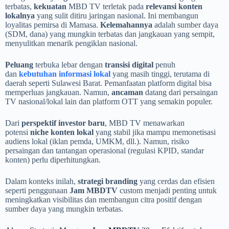
terbatas,
kekuatan
MBD TV terletak pada
relevansi konten
lokalnya
yang sulit ditiru jaringan nasional. Ini membangun
loyalitas pemirsa di Mamasa.
Kelemahannya
adalah sumber daya
(SDM, dana) yang mungkin terbatas dan jangkauan yang sempit,
menyulitkan menarik pengiklan nasional.
Peluang
terbuka lebar dengan
transisi digital
penuh
dan
kebutuhan informasi lokal
yang masih tinggi, terutama di
daerah seperti Sulawesi Barat. Pemanfaatan platform digital bisa
memperluas jangkauan. Namun,
ancaman
datang dari persaingan
TV nasional/lokal lain dan platform OTT yang semakin populer.
Dari
perspektif investor baru
, MBD TV menawarkan
potensi
niche konten lokal
yang stabil jika mampu memonetisasi
audiens lokal (iklan pemda, UMKM, dll.). Namun, risiko
persaingan dan tantangan operasional (regulasi KPID, standar
konten) perlu diperhitungkan.
Dalam konteks inilah,
strategi branding
yang cerdas dan efisien
seperti penggunaan
Jam MBDTV
custom menjadi penting untuk
meningkatkan visibilitas dan membangun citra positif dengan
sumber daya yang mungkin terbatas.