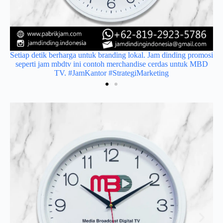
ir
Setiap detik berharga untuk branding lokal. Jam dinding promosi
T
tra
seperti jam mbdtv ini contoh merchandise cerdas untuk MBD
ja
TV. #JamKantor #StrategiMarketing