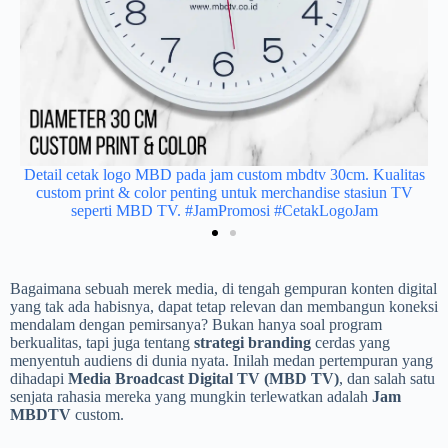
das
Detail cetak logo MBD pada jam custom mbdtv 30cm. Kualitas
Ja
custom print & color penting untuk merchandise stasiun TV
seperti MBD TV. #JamPromosi #CetakLogoJam
Bagaimana sebuah merek media, di tengah gempuran konten digital
yang tak ada habisnya, dapat tetap relevan dan membangun koneksi
mendalam dengan pemirsanya? Bukan hanya soal program
berkualitas, tapi juga tentang
strategi branding
cerdas yang
menyentuh audiens di dunia nyata. Inilah medan pertempuran yang
dihadapi
Media Broadcast Digital TV (MBD TV)
, dan salah satu
senjata rahasia mereka yang mungkin terlewatkan adalah
Jam
MBDTV
custom.