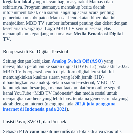
kegiatan lokal
yang relevan bagi masyarakat Mamasa dan
sekitarnya. Program utamanya mencakup berita daerah,
infotainment lokal, dan siaran langsung acara-acara penting
pemerintahan kabupaten Mamasa. Pendekatan hiperlokal ini
menjadikan MBD TV sumber informasi penting dan dekat dengan
keseharian warganya. Logo MBD TV sendiri secara jelas
menampilkan kepanjangan namanya:
Media Broadcast Digital
TV
.
Beroperasi di Era Digital Terestrial
Seiring dengan kebijakan
Analog Switch Off (ASO)
yang
mewajibkan peralihan ke siaran digital (DVB-T2) pada akhir 2022,
MBD TV beroperasi penuh di platform digital terestrial. Ini
memungkinkan kualitas siaran yang lebih jernih (HD)
dibandingkan era analog. Selain siaran teresterial, MBD TV
kemungkinan besar juga memanfaatkan platform online seperti
kanal YouTube “MdB TV Indonesia” dan media sosial untuk
menjangkau audiens yang lebih luas, terutama generasi muda yang
akrab dengan internet (mengingat ada
202,6 juta pengguna
internet di Indonesia pada 2021
).
Posisi Pasar, SWOT, dan Prospek
Sebagai
FTA yang masih merintis
dan fokus di area geografis