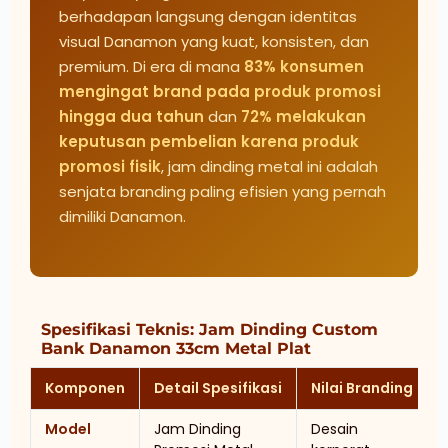
berhadapan langsung dengan identitas
visual Danamon yang kuat, konsisten, dan
premium. Di era di mana
83% konsumen
mengingat brand pada produk promosi
hingga dua tahun
dan
72% melakukan
keputusan pembelian karena produk
promosi fisik
, jam dinding metal ini adalah
senjata branding paling efisien yang pernah
dimiliki Danamon.
Spesifikasi Teknis: Jam Dinding Custom
Bank Danamon 33cm Metal Plat
Komponen
Detail Spesifikasi
Nilai Branding
Model
Jam Dinding
Desain