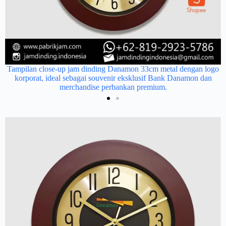
Tampilan close-up jam dinding Danamon 33cm metal dengan logo
korporat, ideal sebagai souvenir eksklusif Bank Danamon dan
merchandise perbankan premium.