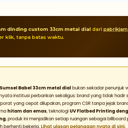
am dinding custom 33cm metal dial
dari
pabrikja
er klik, tanpa batas waktu.
Sumsel Babel 33cm metal dial
bukan sekadar penunjuk w
ata institusi perbankan sekaligus: brand yang tidak hadir s
orporat yang cepat dilupakan, program CSR tanpa jejak bran
arna
hitam dan emas
, teknologi
UV Flatbed Printing de
ang
, produk ini menjadikan setiap ruangan sebagai billboard
ah berhenti bekerja.
Lihat ulasan pelanggan nyata di sini.