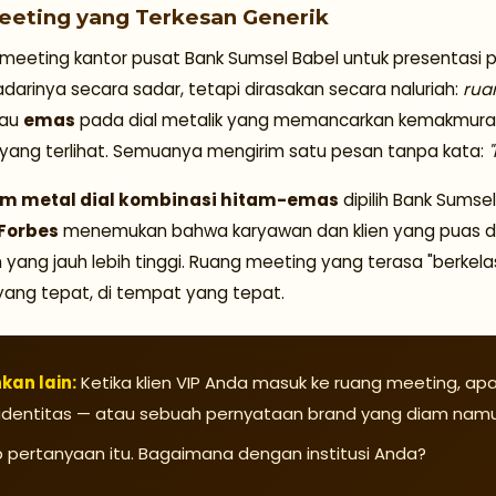
eeting yang Terkesan Generik
meeting kantor pusat Bank Sumsel Babel untuk presentasi p
darinya secara sadar, tetapi dirasakan secara naluriah:
rua
lau
emas
pada dial metalik yang memancarkan kemakmuran
l yang terlihat. Semuanya mengirim satu pesan tanpa kata:
om metal dial kombinasi hitam-emas
dipilih Bank Sumse
Forbes
menemukan bahwa karyawan dan klien yang puas de
yang jauh lebih tinggi. Ruang meeting yang terasa "berkelas
 yang tepat, di tempat yang tepat.
kan lain:
Ketika klien VIP Anda masuk ke ruang meeting, apa
 identitas — atau sebuah pernyataan brand yang diam namu
pertanyaan itu. Bagaimana dengan institusi Anda?