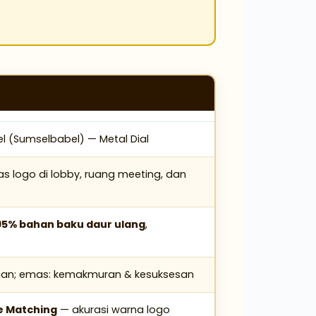
 (Sumselbabel) — Metal Dial
tas logo di lobby, ruang meeting, dan
95% bahan baku daur ulang
,
nan; emas: kemakmuran & kesuksesan
e Matching
— akurasi warna logo