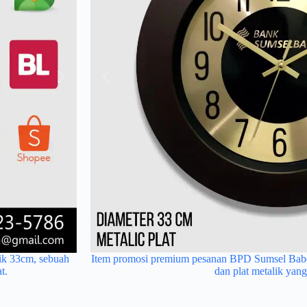
ik 33cm, sebuah
Item promosi premium pesanan BPD Sumsel Babe
Merchandise eksklusif Bank Sumsel Babel berupa 
t.
dan plat metalik yan
logo presisi di atas plat m