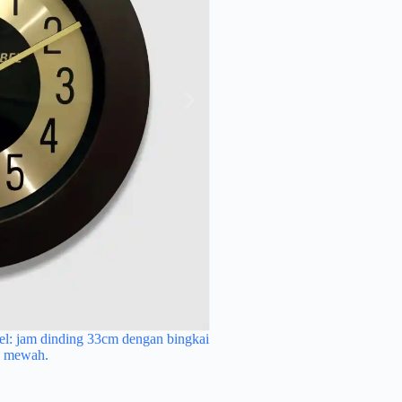
l: jam dinding 33cm dengan bingkai
jam dinding custom 33cm dengan
Jam dinding plat metalik 33cm 
g mewah.
etalik.
menampilkan ke