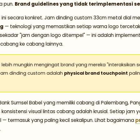
a pun.
Brand guidelines yang tidak terimplementasi seca
ini secara konkret. Jam dinding custom 33cm metal dial m
ng
— teknologi yang memastikan setiap warna logo tercetak d
an sekadar "jam dengan logo ditempel" — ini adalah implementa
u cabang ke cabang lainnya.
g lebih mungkin mengingat brand yang mereka "interaksikan se
" Jam dinding custom adalah
physical brand touchpoint
palin
i Bank Sumsel Babel yang memiliki cabang di Palembang, Pang
onsistensi visual lintas cabang adalah krusial. Setiap jam y
 — termasuk yang paling kecil sekalipun. Lihat bagaimana
p
.