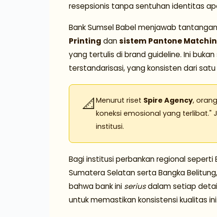
resepsionis tanpa sentuhan identitas ap
Bank Sumsel Babel menjawab tantangan 
Printing
dan
sistem Pantone Matchi
yang tertulis di brand guideline. Ini buk
terstandarisasi, yang konsisten dari sat
📐
Menurut riset
Spire Agency
, oran
koneksi emosional yang terlibat.
institusi.
Bagi institusi perbankan regional sepert
Sumatera Selatan serta Bangka Belitung, k
bahwa bank ini
serius
dalam setiap detail
untuk memastikan konsistensi kualitas ini