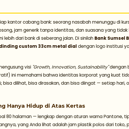
tiap kantor cabang bank: seorang nasabah menunggu di ku
song, jam generik tanpa identitas, dan suasana yang tidak
ni lebih dari bank di seberang jalan. Di sinilah
Bank Sumsel 
dinding custom 33cm metal dial
dengan logo institusi ya
 mengusung visi
"Growth, Innovation, Sustainability"
dengan b
ratif) ini memahami bahwa identitas korporat yang kuat ti
k
, bisa dilihat, bisa dirasakan, dan bisa diingat — setiap har
ng Hanya Hidup di Atas Kertas
l 80 halaman — lengkap dengan aturan warna Pantone, tipogr
gnya, yang Anda lihat adalah jam plastik polos dari toko,