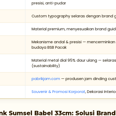
presisi, anti-pudar
Custom typography selaras dengan brand gu
Material premium, menyesuaikan brand guidel
Mekanisme andal & presisi — mencerminkan n
budaya BSB Pacak
Material metal dial 95% daur ulang — selar
(sustainability)
pabrikjam.com
— produsen jam dinding cus
Souvenir & Promosi Korporat
, Dekorasi Interi
k Sumsel Babel 33cm: Solusi Brandi