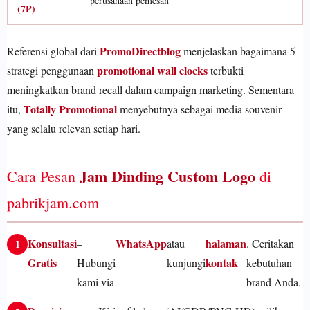
perusahaan pemesan
(7P)
PromoDirectblog
Referensi global dari
menjelaskan bagaimana 5
promotional wall clocks
strategi penggunaan
terbukti
meningkatkan brand recall dalam campaign marketing. Sementara
Totally Promotional
itu,
menyebutnya sebagai media souvenir
yang selalu relevan setiap hari.
Jam Dinding Custom Logo
Cara Pesan
di
pabrikjam.com
Konsultasi
WhatsApp
halaman
–
atau
. Ceritakan
Gratis
kontak
Hubungi
kunjungi
kebutuhan
kami via
brand Anda.