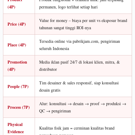
(4P)
permanen, logo terlihat setiap hari
Value for money – biaya per unit vs eksposur brand
Price (4P)
tahunan sangat tinggi ROI-nya
Tersedia online via pabrikjam.com, pengiriman
Place (4P)
seluruh Indonesia
Promotion
Media iklan pasif 24/7 di lokasi klien, mitra, &
(4P)
distributor
Tim desainer & sales responsif, siap konsultasi
People (7P)
desain gratis
Alur: konsultasi → desain → proof → produksi →
Process (7P)
QC → pengiriman
Physical
Kualitas fisik jam = cerminan kualitas brand
Evidence