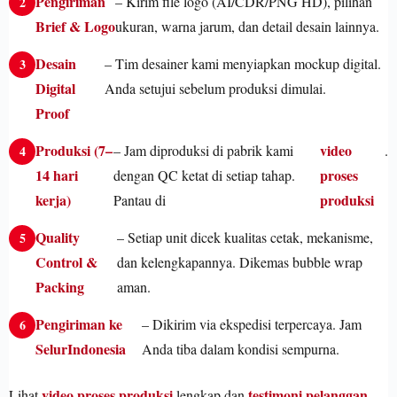
Pengiriman
– Kirim file logo (AI/CDR/PNG HD), pilihan
Brief & Logo
ukuran, warna jarum, dan detail desain lainnya.
Desain
– Tim desainer kami menyiapkan mockup digital.
Digital
Anda setujui sebelum produksi dimulai.
Proof
Produksi (7–
video
– Jam diproduksi di pabrik kami
.
14 hari
proses
dengan QC ketat di setiap tahap.
kerja)
produksi
Pantau di
Quality
– Setiap unit dicek kualitas cetak, mekanisme,
Control &
dan kelengkapannya. Dikemas bubble wrap
Packing
aman.
Pengiriman ke
– Dikirim via ekspedisi terpercaya. Jam
SelurIndonesia
Anda tiba dalam kondisi sempurna.
video proses produksi
testimoni pelanggan
Lihat
lengkap dan