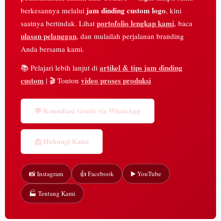
jam dinding custom logo
berkesannya melalui
, kini
portofolio lengkap kami
saatnya bertindak. Lihat
, baca
ulasan pelanggan
, dan mulailah perjalanan branding
Anda bersama kami.
artikel & tips jam dinding
📚 Pelajari lebih lanjut di
custom
video proses produksi
| 🎬 Tonton
💬 Konsultasi Gratis via WhatsApp
📩 Hubungi Kami
📸 Instagram
👍 Facebook
▶️ YouTube
🏭 Tentang Kami