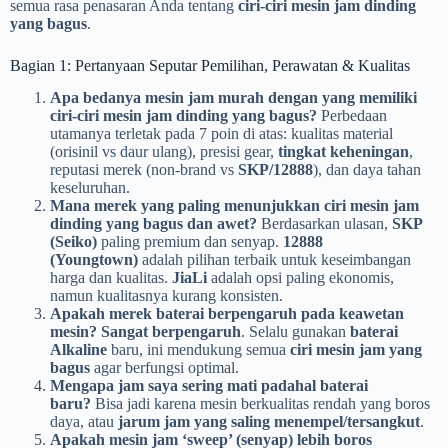
semua rasa penasaran Anda tentang
ciri-ciri mesin jam dinding
yang bagus
.
Bagian 1: Pertanyaan Seputar Pemilihan, Perawatan & Kualitas
Apa bedanya mesin jam murah dengan yang memiliki
ciri-ciri mesin jam dinding yang bagus?
Perbedaan
utamanya terletak pada 7 poin di atas: kualitas material
(orisinil vs daur ulang), presisi gear,
tingkat keheningan
,
reputasi merek (non-brand vs
SKP/12888
), dan daya tahan
keseluruhan.
Mana merek yang paling menunjukkan ciri mesin jam
dinding yang bagus dan awet?
Berdasarkan ulasan,
SKP
(Seiko)
paling premium dan senyap.
12888
(Youngtown)
adalah pilihan terbaik untuk keseimbangan
harga dan kualitas.
JiaLi
adalah opsi paling ekonomis,
namun kualitasnya kurang konsisten.
Apakah merek baterai berpengaruh pada keawetan
mesin?
Sangat berpengaruh
. Selalu gunakan
baterai
Alkaline
baru, ini mendukung semua
ciri mesin jam yang
bagus
agar berfungsi optimal.
Mengapa jam saya sering mati padahal baterai
baru?
Bisa jadi karena mesin berkualitas rendah yang boros
daya, atau
jarum jam yang saling menempel/tersangkut
.
Apakah mesin jam ‘sweep’ (senyap) lebih boros