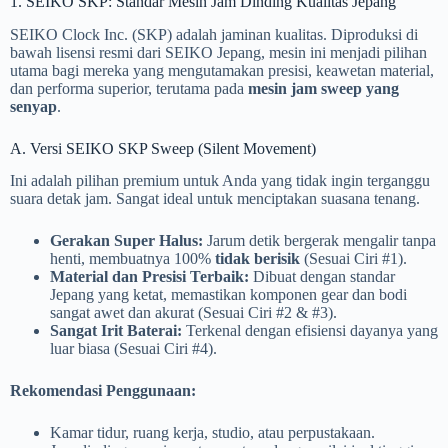
1. SEIKO SKP: Standar Mesin Jam Dinding Kualitas Jepang
SEIKO Clock Inc. (SKP) adalah jaminan kualitas. Diproduksi di
bawah lisensi resmi dari SEIKO Jepang, mesin ini menjadi pilihan
utama bagi mereka yang mengutamakan presisi, keawetan material,
dan performa superior, terutama pada
mesin jam sweep yang
senyap
.
A. Versi SEIKO SKP Sweep (Silent Movement)
Ini adalah pilihan premium untuk Anda yang tidak ingin terganggu
suara detak jam. Sangat ideal untuk menciptakan suasana tenang.
Gerakan Super Halus:
Jarum detik bergerak mengalir tanpa
henti, membuatnya 100%
tidak berisik
(Sesuai Ciri #1).
Material dan Presisi Terbaik:
Dibuat dengan standar
Jepang yang ketat, memastikan komponen gear dan bodi
sangat awet dan akurat (Sesuai Ciri #2 & #3).
Sangat Irit Baterai:
Terkenal dengan efisiensi dayanya yang
luar biasa (Sesuai Ciri #4).
Rekomendasi Penggunaan:
Kamar tidur, ruang kerja, studio, atau perpustakaan.