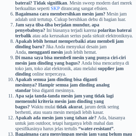
baterai?
Tidak signifikan
. Mesin sweep modern dari merek
berkualitas seperti
SKP
dirancang sangat efisien.
Bagaimana cara membersihkan mesin jam?
Mesin jam
adalah unit tertutup. Cukup bersihkan debu di bagian luar.
Jam saya tiba-tiba berjalan mundur, apa
penyebabnya?
Ini biasanya terjadi karena
polaritas baterai
terbalik
atau ada kerusakan serius pada sirkuit elektroniknya.
Apakah lebih hemat memperbaiki atau membeli jam
dinding baru?
Jika Anda menyukai desain jam
Anda,
mengganti mesin
jauh lebih hemat.
Di mana saya bisa membeli mesin yang punya ciri-ciri
mesin jam dinding yang bagus?
Anda bisa mencarinya di
toko jam, toko alat elektronik, atau melalui
supplier jam
dinding
online terpercaya.
Apakah semua jam dinding bisa diganti
mesinnya?
Hampir semua jam dinding analog
standar
bisa diganti mesinnya.
Apa saja tanda-tanda mesin jam yang tidak lagi
memenuhi kriteria mesin jam dinding yang
bagus?
Waktu mulai
tidak akurat
, jarum detik sering
berhenti, atau suara mesin menjadi lebih kasar.
Apakah ada mesin jam yang tahan air?
Ada, biasanya
untuk jam outdoor, tetapi harganya lebih mahal dan
spesifikasinya harus jelas tertulis
“water-resistant”
.
Bagaimana cara menyimpan mesin jam yang belum mau