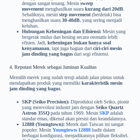
dengan sangat tenang. Mesin
sweep
movement
menghasilkan suara
kurang dari 20dB
.
Sebaliknya, mesin
step movement
(berdetak) bisa
menghasilkan suara
30-40dB
, yang sering menjadi
keluhan.
Hubungan Keheningan dan Efisiensi:
Mesin yang
bergerak mulus dan hening secara otomatis lebih
efisien. Jadi,
keheningan bukan hanya soal
kenyamanan
, tapi juga bagian dari
ciri-ciri mesin
jam dinding yang bagus
dari segi efisiensi.
4. Reputasi Merek sebagai Jaminan Kualitas
Memilih merek yang sudah teruji adalah jalan pintas untuk
mendapatkan produk yang memiliki
karakteristik mesin
jam dinding yang bagus
.
SKP (Seiko Precision):
Diproduksi oleh Seiko, pionir
yang merevolusi industri jam dengan
Seiko Quartz
Astron 35SQ
pada tahun 1969. Mesin
SKP
adalah
standar emas, dikenal akan presisi dan keandalannya.
12888 (Youngtown):
Merek dari Taiwan ini sangat
populer. Mesin
Youngtown 12888
hadir dalam
berbagai konfigurasi, menjadikannya pilihan fleksibel.