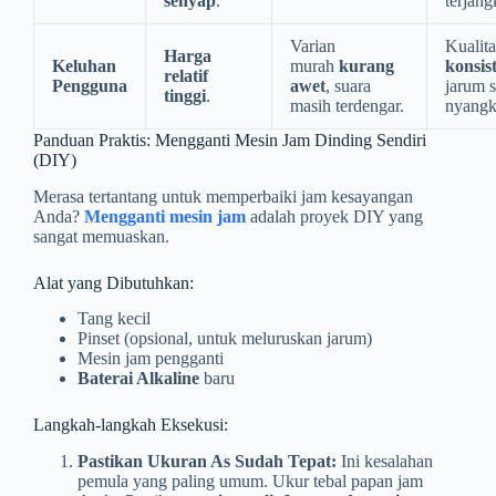
senyap
.
terjang
Varian
Kualit
Harga
Keluhan
murah
kurang
konsis
relatif
Pengguna
awet
, suara
jarum s
tinggi
.
masih terdengar.
nyangk
Panduan Praktis: Mengganti Mesin Jam Dinding Sendiri
(DIY)
Merasa tertantang untuk memperbaiki jam kesayangan
Anda?
Mengganti mesin jam
adalah proyek DIY yang
sangat memuaskan.
Alat yang Dibutuhkan:
Tang kecil
Pinset (opsional, untuk meluruskan jarum)
Mesin jam pengganti
Baterai Alkaline
baru
Langkah-langkah Eksekusi:
Pastikan Ukuran As Sudah Tepat:
Ini kesalahan
pemula yang paling umum. Ukur tebal papan jam