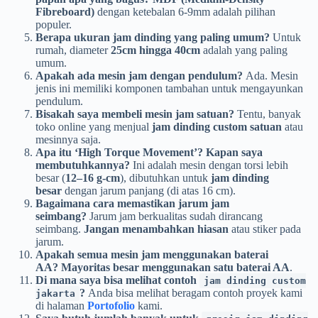
Fibreboard)
dengan ketebalan 6-9mm adalah pilihan
populer.
Berapa ukuran jam dinding yang paling umum?
Untuk
rumah, diameter
25cm hingga 40cm
adalah yang paling
umum.
Apakah ada mesin jam dengan pendulum?
Ada. Mesin
jenis ini memiliki komponen tambahan untuk mengayunkan
pendulum.
Bisakah saya membeli mesin jam satuan?
Tentu, banyak
toko online yang menjual
jam dinding custom satuan
atau
mesinnya saja.
Apa itu ‘High Torque Movement’? Kapan saya
membutuhkannya?
Ini adalah mesin dengan torsi lebih
besar (
12–16 g-cm
), dibutuhkan untuk
jam dinding
besar
dengan jarum panjang (di atas 16 cm).
Bagaimana cara memastikan jarum jam
seimbang?
Jarum jam berkualitas sudah dirancang
seimbang.
Jangan menambahkan hiasan
atau stiker pada
jarum.
Apakah semua mesin jam menggunakan baterai
AA?
Mayoritas besar menggunakan satu baterai AA
.
Di mana saya bisa melihat contoh
jam dinding custom
?
Anda bisa melihat beragam contoh proyek kami
jakarta
di halaman
Portofolio
kami.