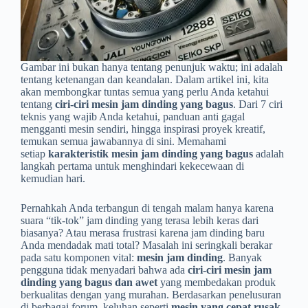
Gambar ini bukan hanya tentang penunjuk waktu; ini adalah
tentang ketenangan dan keandalan. Dalam artikel ini, kita
akan membongkar tuntas semua yang perlu Anda ketahui
tentang
ciri-ciri mesin jam dinding yang bagus
. Dari 7 ciri
teknis yang wajib Anda ketahui, panduan anti gagal
mengganti mesin sendiri, hingga inspirasi proyek kreatif,
temukan semua jawabannya di sini. Memahami
setiap
karakteristik mesin jam dinding yang bagus
adalah
langkah pertama untuk menghindari kekecewaan di
kemudian hari.
Pernahkah Anda terbangun di tengah malam hanya karena
suara “tik-tok” jam dinding yang terasa lebih keras dari
biasanya? Atau merasa frustrasi karena jam dinding baru
Anda mendadak mati total? Masalah ini seringkali berakar
pada satu komponen vital:
mesin jam dinding
. Banyak
pengguna tidak menyadari bahwa ada
ciri-ciri mesin jam
dinding yang bagus dan awet
yang membedakan produk
berkualitas dengan yang murahan. Berdasarkan penelusuran
di berbagai forum, keluhan seperti
mesin yang cepat rusak