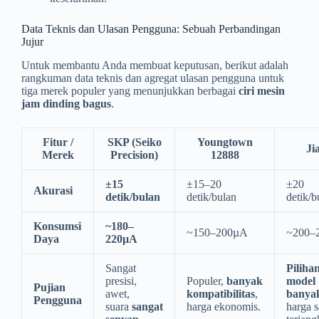
Data Teknis dan Ulasan Pengguna: Sebuah Perbandingan
Jujur
Untuk membantu Anda membuat keputusan, berikut adalah
rangkuman data teknis dan agregat ulasan pengguna untuk
tiga merek populer yang menunjukkan berbagai
ciri mesin
jam dinding bagus
.
Fitur /
SKP (Seiko
Youngtown
Ji
Merek
Precision)
12888
±15
±15–20
±20
Akurasi
detik/bulan
detik/bulan
detik/b
Konsumsi
~180–
~150–200µA
~200–
Daya
220µA
Sangat
Piliha
presisi,
Populer,
banyak
model
Pujian
awet,
kompatibilitas
,
banya
Pengguna
suara
sangat
harga ekonomis.
harga 