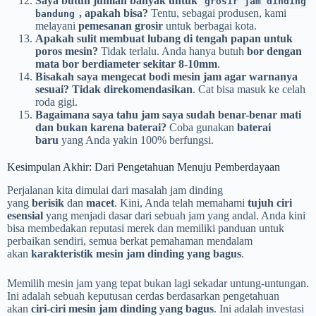
Saya butuh jumlah banyak untuk
grosir jam dinding
, apakah bisa?
Tentu, sebagai produsen, kami
bandung
melayani
pemesanan grosir
untuk berbagai kota.
Apakah sulit membuat lubang di tengah papan untuk
poros mesin?
Tidak terlalu. Anda hanya butuh
bor dengan
mata bor berdiameter sekitar 8-10mm
.
Bisakah saya mengecat bodi mesin jam agar warnanya
sesuai?
Tidak direkomendasikan
. Cat bisa masuk ke celah
roda gigi.
Bagaimana saya tahu jam saya sudah benar-benar mati
dan bukan karena baterai?
Coba gunakan
baterai
baru
yang Anda yakin 100% berfungsi.
Kesimpulan Akhir: Dari Pengetahuan Menuju Pemberdayaan
Perjalanan kita dimulai dari masalah jam dinding
yang
berisik
dan
macet
. Kini, Anda telah memahami
tujuh ciri
esensial
yang menjadi dasar dari sebuah jam yang andal. Anda kini
bisa membedakan reputasi merek dan memiliki panduan untuk
perbaikan sendiri, semua berkat pemahaman mendalam
akan
karakteristik mesin jam dinding yang bagus
.
Memilih mesin jam yang tepat bukan lagi sekadar untung-untungan.
Ini adalah sebuah keputusan cerdas berdasarkan pengetahuan
akan
ciri-ciri mesin jam dinding yang bagus
. Ini adalah investasi