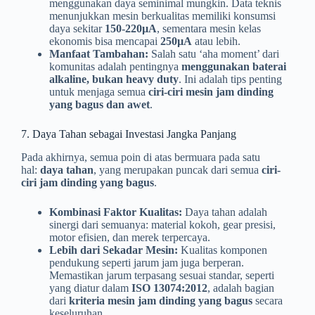
menggunakan daya seminimal mungkin. Data teknis
menunjukkan mesin berkualitas memiliki konsumsi
daya sekitar
150-220µA
, sementara mesin kelas
ekonomis bisa mencapai
250µA
atau lebih.
Manfaat Tambahan:
Salah satu ‘aha moment’ dari
komunitas adalah pentingnya
menggunakan baterai
alkaline, bukan heavy duty
. Ini adalah tips penting
untuk menjaga semua
ciri-ciri mesin jam dinding
yang bagus dan awet
.
7. Daya Tahan sebagai Investasi Jangka Panjang
Pada akhirnya, semua poin di atas bermuara pada satu
hal:
daya tahan
, yang merupakan puncak dari semua
ciri-
ciri jam dinding yang bagus
.
Kombinasi Faktor Kualitas:
Daya tahan adalah
sinergi dari semuanya: material kokoh, gear presisi,
motor efisien, dan merek terpercaya.
Lebih dari Sekadar Mesin:
Kualitas komponen
pendukung seperti jarum jam juga berperan.
Memastikan jarum terpasang sesuai standar, seperti
yang diatur dalam
ISO 13074:2012
, adalah bagian
dari
kriteria mesin jam dinding yang bagus
secara
keseluruhan.