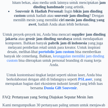
hitam bekas, atau media unik lainnya untuk menciptakan
jam
dinding handmade
yang artistik.
Souvenir & Hadiah Personal:
Ingin
bikin jam dinding
custom
untuk hadiah atau
souvenir jam dinding
? Dengan
memilih mesin yang memiliki
ciri mesin jam dinding yang
awet
, hadiah Anda akan lebih berkesan.
Untuk proyek-proyek ini, Anda bisa mencari
supplier jam dinding
jakarta
atau
grosir jam dinding surabaya
untuk mendapatkan
komponen. Bahkan banyak
pabrik jam di indonesia
yang juga
melayani pembelian retail untuk para kreator. Untuk inspirasi
desain, melihat-lihat
portofolio jam custom
bisa memberikan
banyak ide cemerlang. Bahkan,
keunggulan memiliki jam dinding
custom
bisa diterapkan untuk personal branding di ruang kerja
Anda.
Untuk kustomisasi tingkat lanjut seperti ukiran laser, Anda bisa
berkolaborasi dengan ahli di bidangnya seperti
PSLaser
, yang
merupakan bagian dari ekosistem industri kreatif yang lebih luas
bersama
Dunia Gift Souvenir
.
FAQ: Pertanyaan yang Sering Diajukan Seputar Mesin Jam
Kami mengumpulkan 30 pertanyaan paling umum untuk menjawab