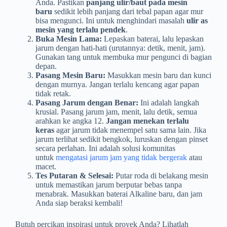
Anda. Pastikan
panjang ulir/baut pada mesin
baru
sedikit lebih panjang dari tebal papan agar mur
bisa mengunci. Ini untuk menghindari masalah
ulir as
mesin yang terlalu pendek
.
Buka Mesin Lama:
Lepaskan baterai, lalu lepaskan
jarum dengan hati-hati (urutannya: detik, menit, jam).
Gunakan tang untuk membuka mur pengunci di bagian
depan.
Pasang Mesin Baru:
Masukkan mesin baru dan kunci
dengan murnya. Jangan terlalu kencang agar papan
tidak retak.
Pasang Jarum dengan Benar:
Ini adalah langkah
krusial. Pasang jarum jam, menit, lalu detik, semua
arahkan ke angka 12.
Jangan menekan terlalu
keras
agar jarum tidak menempel satu sama lain. Jika
jarum terlihat sedikit bengkok, luruskan dengan pinset
secara perlahan. Ini adalah solusi komunitas
untuk
mengatasi jarum jam yang tidak bergerak
atau
macet.
Tes Putaran & Selesai:
Putar roda di belakang mesin
untuk memastikan jarum berputar bebas tanpa
menabrak. Masukkan baterai Alkaline baru, dan jam
Anda siap beraksi kembali!
Butuh percikan inspirasi untuk proyek Anda? Lihatlah