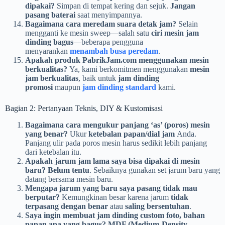
dipakai?
Simpan di tempat kering dan sejuk.
Jangan
pasang baterai
saat menyimpannya.
Bagaimana cara meredam suara detak jam?
Selain
mengganti ke mesin sweep—salah satu
ciri mesin jam
dinding bagus
—beberapa pengguna
menyarankan
menambah busa peredam
.
Apakah produk PabrikJam.com menggunakan mesin
berkualitas?
Ya, kami berkomitmen menggunakan
mesin
jam berkualitas
, baik untuk
jam dinding
promosi
maupun
jam dinding standard
kami.
Bagian 2: Pertanyaan Teknis, DIY & Kustomisasi
Bagaimana cara mengukur panjang ‘as’ (poros) mesin
yang benar?
Ukur
ketebalan papan/dial jam
Anda.
Panjang ulir pada poros mesin harus sedikit lebih panjang
dari ketebalan itu.
Apakah jarum jam lama saya bisa dipakai di mesin
baru?
Belum tentu
. Sebaiknya gunakan set jarum baru yang
datang bersama mesin baru.
Mengapa jarum yang baru saya pasang tidak mau
berputar?
Kemungkinan besar karena jarum
tidak
terpasang dengan benar
atau
saling bersentuhan
.
Saya ingin membuat jam dinding custom foto, bahan
papan apa yang bagus?
MDF (Medium-Density