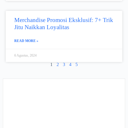
Merchandise Promosi Eksklusif: 7+ Trik
Jitu Naikkan Loyalitas
READ MORE »
6 Agustus, 2024
1
2
3
4
5