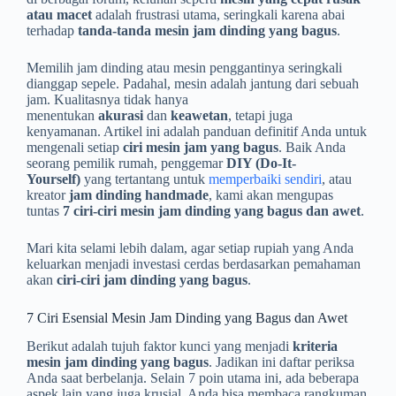
atau macet
adalah frustrasi utama, seringkali karena abai
terhadap
tanda-tanda mesin jam dinding yang bagus
.
Memilih jam dinding atau mesin penggantinya seringkali
dianggap sepele. Padahal, mesin adalah jantung dari sebuah
jam. Kualitasnya tidak hanya
menentukan
akurasi
dan
keawetan
, tetapi juga
kenyamanan. Artikel ini adalah panduan definitif Anda untuk
mengenali setiap
ciri mesin jam yang bagus
. Baik Anda
seorang pemilik rumah, penggemar
DIY (Do-It-
Yourself)
yang tertantang untuk
memperbaiki sendiri
, atau
kreator
jam dinding handmade
, kami akan mengupas
tuntas
7 ciri-ciri mesin jam dinding yang bagus dan awet
.
Mari kita selami lebih dalam, agar setiap rupiah yang Anda
keluarkan menjadi investasi cerdas berdasarkan pemahaman
akan
ciri-ciri jam dinding yang bagus
.
7 Ciri Esensial Mesin Jam Dinding yang Bagus dan Awet
Berikut adalah tujuh faktor kunci yang menjadi
kriteria
mesin jam dinding yang bagus
. Jadikan ini daftar periksa
Anda saat berbelanja. Selain 7 poin utama ini, ada beberapa
aspek lain yang juga krusial, Anda bisa membaca rangkuman