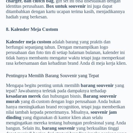
charger, dan clutch bag
, gift set ini bisa disesuaikan dengan
identitas perusahaan.
Box untuk souvenir
ini juga dapat
ditambahkan dengan kartu ucapan terima kasih, menjadikannya
hadiah yang berkesan.
8. Kalender Meja Custom
Kalender meja custom
adalah barang yang praktis dan
berfungsi sepanjang tahun. Dengan menampilkan logo
perusahaan dan foto tim di setiap halaman bulanan, kalender ini
tidak hanya membantu mengatur waktu tetapi juga memperkuat
rasa kebersamaan dan kehadiran brand Anda di meja kerja klien.
Pentingnya Memilih Barang Souvenir yang Tepat
Mengapa begitu penting untuk memilih
barang souvenir
yang
tepat? Jawabannya terletak pada dampaknya terhadap
kesadaran merek
dan hubungan bisnis.
Barang souvenir
murah
yang di-custom dengan logo perusahaan Anda bukan
hanya meningkatkan brand recognition, tetapi juga memberikan
nilai tambah kepada penerimanya. Misalnya,
souvenir jam
dinding
yang digunakan di kantor klien akan selalu
mengingatkan mereka tentang hubungan profesional yang Anda
bangun. Selain itu,
barang souvenir
yang berkualitas tinggi