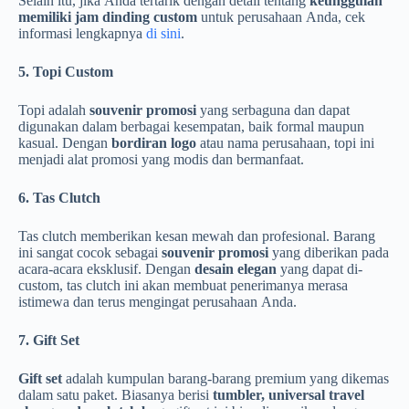
Selain itu, jika Anda tertarik dengan detail tentang
keunggulan
memiliki jam dinding custom
untuk perusahaan Anda, cek
informasi lengkapnya
di sini
.
5. Topi Custom
Topi adalah
souvenir promosi
yang serbaguna dan dapat
digunakan dalam berbagai kesempatan, baik formal maupun
kasual. Dengan
bordiran logo
atau nama perusahaan, topi ini
menjadi alat promosi yang modis dan bermanfaat.
6. Tas Clutch
Tas clutch memberikan kesan mewah dan profesional. Barang
ini sangat cocok sebagai
souvenir promosi
yang diberikan pada
acara-acara eksklusif. Dengan
desain elegan
yang dapat di-
custom, tas clutch ini akan membuat penerimanya merasa
istimewa dan terus mengingat perusahaan Anda.
7. Gift Set
Gift set
adalah kumpulan barang-barang premium yang dikemas
dalam satu paket. Biasanya berisi
tumbler, universal travel