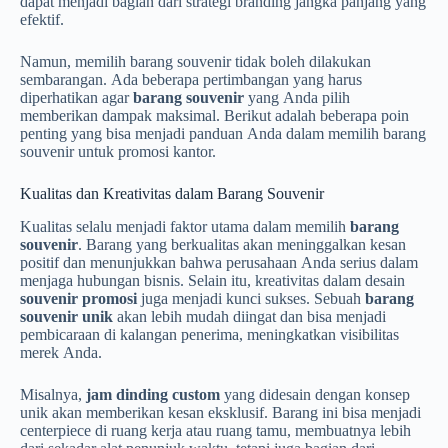
dapat menjadi bagian dari strategi branding jangka panjang yang
efektif.
Namun, memilih barang souvenir tidak boleh dilakukan
sembarangan. Ada beberapa pertimbangan yang harus
diperhatikan agar
barang souvenir
yang Anda pilih
memberikan dampak maksimal. Berikut adalah beberapa poin
penting yang bisa menjadi panduan Anda dalam memilih barang
souvenir untuk promosi kantor.
Kualitas dan Kreativitas dalam Barang Souvenir
Kualitas selalu menjadi faktor utama dalam memilih
barang
souvenir
. Barang yang berkualitas akan meninggalkan kesan
positif dan menunjukkan bahwa perusahaan Anda serius dalam
menjaga hubungan bisnis. Selain itu, kreativitas dalam desain
souvenir promosi
juga menjadi kunci sukses. Sebuah
barang
souvenir unik
akan lebih mudah diingat dan bisa menjadi
pembicaraan di kalangan penerima, meningkatkan visibilitas
merek Anda.
Misalnya,
jam dinding custom
yang didesain dengan konsep
unik akan memberikan kesan eksklusif. Barang ini bisa menjadi
centerpiece di ruang kerja atau ruang tamu, membuatnya lebih