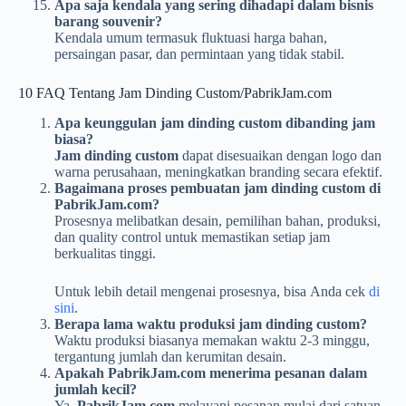
Apa saja kendala yang sering dihadapi dalam bisnis
barang souvenir?
Kendala umum termasuk fluktuasi harga bahan,
persaingan pasar, dan permintaan yang tidak stabil.
10 FAQ Tentang Jam Dinding Custom/PabrikJam.com
Apa keunggulan jam dinding custom dibanding jam
biasa?
Jam dinding custom
dapat disesuaikan dengan logo dan
warna perusahaan, meningkatkan branding secara efektif.
Bagaimana proses pembuatan jam dinding custom di
PabrikJam.com?
Prosesnya melibatkan desain, pemilihan bahan, produksi,
dan quality control untuk memastikan setiap jam
berkualitas tinggi.
Untuk lebih detail mengenai prosesnya, bisa Anda cek
di
sini
.
Berapa lama waktu produksi jam dinding custom?
Waktu produksi biasanya memakan waktu 2-3 minggu,
tergantung jumlah dan kerumitan desain.
Apakah PabrikJam.com menerima pesanan dalam
jumlah kecil?
Ya,
PabrikJam.com
melayani pesanan mulai dari satuan