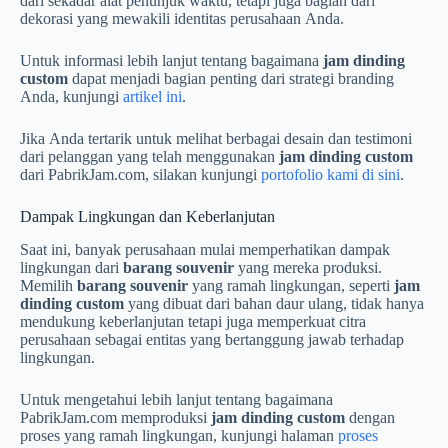
dari sekadar alat penunjuk waktu, tetapi juga bagian dari
dekorasi yang mewakili identitas perusahaan Anda.
Untuk informasi lebih lanjut tentang bagaimana
jam dinding
custom
dapat menjadi bagian penting dari strategi branding
Anda, kunjungi
artikel ini
.
Jika Anda tertarik untuk melihat berbagai desain dan testimoni
dari pelanggan yang telah menggunakan
jam dinding custom
dari PabrikJam.com, silakan kunjungi
portofolio kami di sini
.
Dampak Lingkungan dan Keberlanjutan
Saat ini, banyak perusahaan mulai memperhatikan dampak
lingkungan dari
barang souvenir
yang mereka produksi.
Memilih
barang souvenir
yang ramah lingkungan, seperti
jam
dinding custom
yang dibuat dari bahan daur ulang, tidak hanya
mendukung keberlanjutan tetapi juga memperkuat citra
perusahaan sebagai entitas yang bertanggung jawab terhadap
lingkungan.
Untuk mengetahui lebih lanjut tentang bagaimana
PabrikJam.com memproduksi
jam dinding custom
dengan
proses yang ramah lingkungan, kunjungi halaman
proses