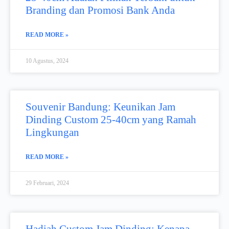
Branding dan Promosi Bank Anda
READ MORE »
10 Agustus, 2024
Souvenir Bandung: Keunikan Jam
Dinding Custom 25-40cm yang Ramah
Lingkungan
READ MORE »
29 Februari, 2024
Hadiah Custom Jam Dinding: Kenapa