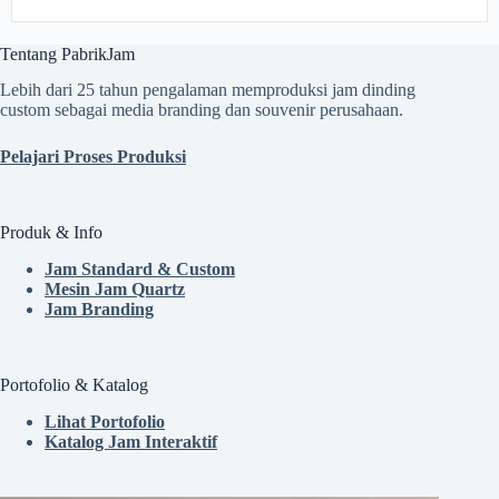
Tentang PabrikJam
Lebih dari 25 tahun pengalaman memproduksi jam dinding
custom sebagai media branding dan souvenir perusahaan.
Pelajari Proses Produksi
Produk & Info
Jam Standard & Custom
Mesin Jam Quartz
Jam Branding
Portofolio & Katalog
Lihat Portofolio
Katalog Jam Interaktif