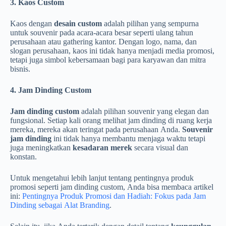
3. Kaos Custom
Kaos dengan
desain custom
adalah pilihan yang sempurna
untuk souvenir pada acara-acara besar seperti ulang tahun
perusahaan atau gathering kantor. Dengan logo, nama, dan
slogan perusahaan, kaos ini tidak hanya menjadi media promosi,
tetapi juga simbol kebersamaan bagi para karyawan dan mitra
bisnis.
4. Jam Dinding Custom
Jam dinding custom
adalah pilihan souvenir yang elegan dan
fungsional. Setiap kali orang melihat jam dinding di ruang kerja
mereka, mereka akan teringat pada perusahaan Anda.
Souvenir
jam dinding
ini tidak hanya membantu menjaga waktu tetapi
juga meningkatkan
kesadaran merek
secara visual dan
konstan.
Untuk mengetahui lebih lanjut tentang pentingnya produk
promosi seperti jam dinding custom, Anda bisa membaca artikel
ini:
Pentingnya Produk Promosi dan Hadiah: Fokus pada Jam
Dinding sebagai Alat Branding
.