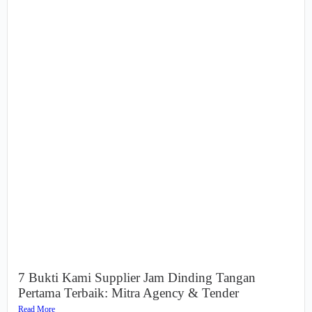
7 Bukti Kami Supplier Jam Dinding Tangan
Pertama Terbaik: Mitra Agency & Tender
Read More